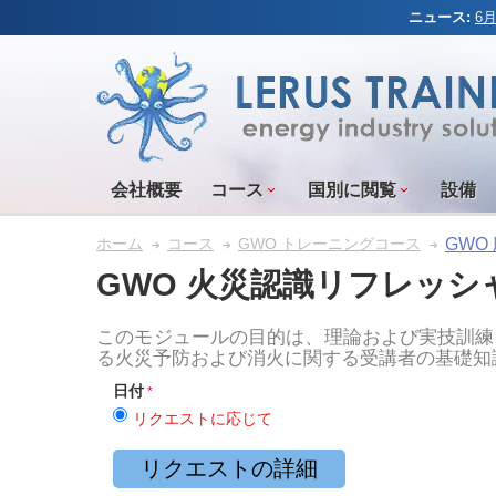
ニュース:
6
会社概要
コース
国別に閲覧
設備
GWO
ホーム
コース
GWO トレーニングコース
GWO 火災認識リフレッシ
このモジュールの目的は、理論および実技訓練
る火災予防および消火に関する受講者の基礎知
日付
リクエストに応じて
リクエストの詳細