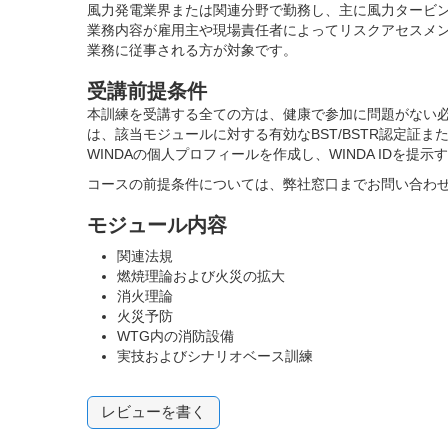
風力発電業界または関連分野で勤務し、主に風力タービ
業務内容が雇用主や現場責任者によってリスクアセスメン
業務に従事される方が対象です。
受講前提条件
本訓練を受講する全ての方は、健康で参加に問題がない
は、該当モジュールに対する有効なBST/BSTR認定証ま
WINDAの個人プロフィールを作成し、WINDA IDを提
コースの前提条件については、
弊社窓口
までお問い合わ
モジュール内容
関連法規
燃焼理論および火災の拡大
消火理論
火災予防
WTG内の消防設備
実技およびシナリオベース訓練
レビューを書く