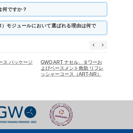
は何ですか？
WR）モジュールにおいて選ばれる理由は何で
コース パッケージ
GWO ART ナセル、タワーお
GWO A
よびベースメント救助 リフレ
インサイ
ッシャーコース（ART-NR）
ー リフレ
(ART-HR)