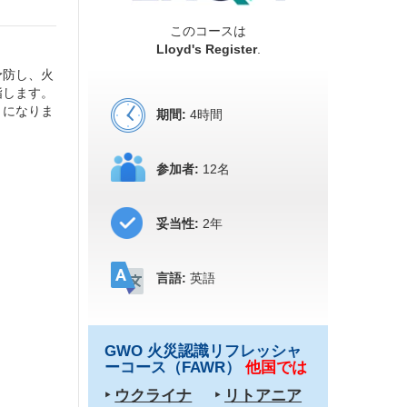
このコースは
Lloyd's Register
.
予防し、火
指します。
うになりま
期間:
4時間
参加者:
12名
妥当性:
2年
言語:
英語
GWO 火災認識リフレッシャ
ーコース（FAWR）
他国では
‣
ウクライナ
‣
リトアニア