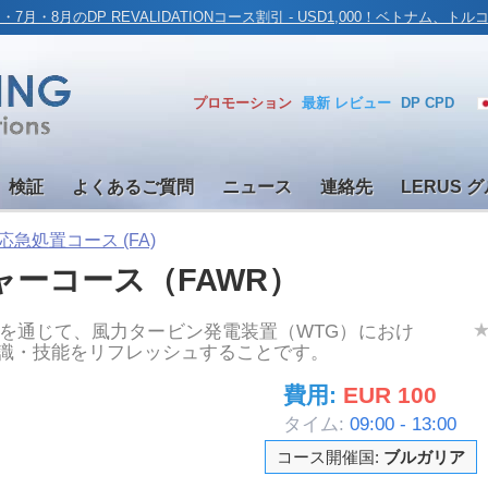
月・7月・8月のDP REVALIDATIONコース割引 - USD1,000！ベトナム、ト
プロモーション
最新
レビュー
DP CPD
検証
よくあるご質問
ニュース
連絡先
LERUS 
 応急処置コース (FA)
ャーコース（FAWR）
を通じて、風力タービン発電装置（WTG）におけ
識・技能をリフレッシュすることです。
費用:
EUR 100
タイム:
09:00 - 13:00
コース開催国:
ブルガリア