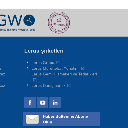
Lerus şirketleri
Lerus Grubu
z
Lerus Mürettebat Yönetimi
kez
Lerus Gemi Hizmetleri ve Tedarikleri
kez
Lerus Danışmanlık
Haber Bültenine Abone
Olun