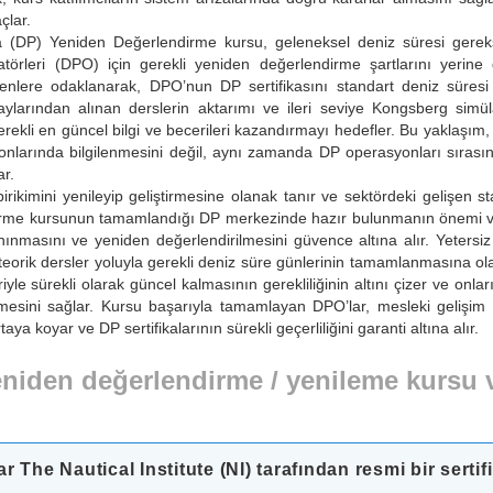
çlar.
DP) Yeniden Değerlendirme kursu, geleneksel deniz süresi gereksi
örleri (DPO) için gerekli yeniden değerlendirme şartlarını yerine
eyenlere odaklanarak, DPO’nun DP sertifikasını standart deniz süresi g
larından alınan derslerin aktarımı ve ileri seviye Kongsberg simüla
gerekli en güncel bilgi ve becerileri kazandırmayı hedefler. Bu yaklaşım
onlarında bilgilenmesini değil, aynı zamanda DP operasyonları sırası
ar.
irikimini yenileyip geliştirmesine olanak tanır ve sektördeki gelişen st
dirme kursunun tamamlandığı DP merkezinde hazır bulunmanın önemi v
anınmasını ve yeniden değerlendirilmesini güvence altına alır. Yetersi
 teorik dersler yoluyla gerekli deniz süre günlerinin tamamlanmasına ola
yle sürekli olarak güncel kalmasının gerekliliğinin altını çizer ve onla
ilmesini sağlar. Kursu başarıyla tamamlayan DPO’lar, mesleki gelişim
 koyar ve DP sertifikalarının sürekli geçerliliğini garanti altına alır.
eniden değerlendirme / yenileme kursu 
 The Nautical Institute (NI) tarafından resmi bir sertif