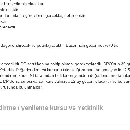
r bilgi edinmiş olacaktır
abilecektir
e tanımlama görevlerini gerçekleştirebilecektir
ktir
ilecektir
ı değerlendirecek ve puanlayacaktır. Başarı için geçer not %70’tir.
iş geçerli bir DP sertifikasına sahip olması gerekmektedir. DPO’nun 30 
Yeterlilik Değerlendirmesi kursunu istenildiği zaman tamamlayabilir. D
endirme kursu NI tarafından belirlenen yeniden değerlendirme tarihler
DP deniz süresi varsa, kurs yalnızca 12 ay geçerli olacaktır ve bu sür
vurusunda bulunmalıdır.
irme / yenileme kursu ve Yetkinlik