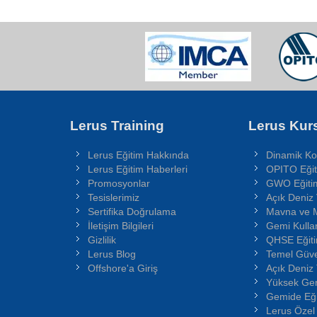
Lerus Training
Lerus Kurs
Lerus Eğitim Hakkında
Dinamik Ko
Lerus Eğitim Haberleri
OPITO Eğit
Promosyonlar
GWO Eğitim
Tesislerimiz
Açık Deniz 
Sertifika Doğrulama
Mavna ve 
İletişim Bilgileri
Gemi Kullan
Gizlilik
QHSE Eğiti
Lerus Blog
Temel Güven
Offshore'a Giriş
Açık Deniz
Yüksek Geri
Gemide Eği
Lerus Özel