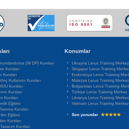
ları
Konumlar
numlandırma (NI DP) Kursları
Ukrayna Lerus Training Merkez
im Kursları
Singapur Lerus Training Merke
 Kursları
Endonezya Lerus Training Mer
Vinç Kullanımı Kursları
Malezya Lerus Training Merkez
MOU Kursları
Bulgaristan Lerus Training Mer
ımı Kursları
Türkiye Lerus Training Merkez
m Kursları
Litvanya Lerus Training Merkez
lik Eğitimi
Vietnam Lerus Training Merkez
 Tanıma Kursları
Son yorumlar
lim Eğitimi
tim Kursları
 Tasarım Kursları