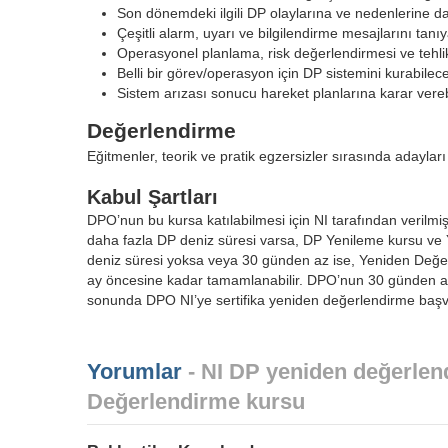
Son dönemdeki ilgili DP olaylarına ve nedenlerine dai
Çeşitli alarm, uyarı ve bilgilendirme mesajlarını tanıy
Operasyonel planlama, risk değerlendirmesi ve tehlik
Belli bir görev/operasyon için DP sistemini kurabilece
Sistem arızası sonucu hareket planlarına karar vereb
Değerlendirme
Eğitmenler, teorik ve pratik egzersizler sırasında adaylar
Kabul Şartları
DPO’nun bu kursa katılabilmesi için NI tarafından verilm
daha fazla DP deniz süresi varsa, DP Yenileme kursu ve 
deniz süresi yoksa veya 30 günden az ise, Yeniden Değerl
ay öncesine kadar tamamlanabilir. DPO’nun 30 günden az 
sonunda DPO NI’ye sertifika yeniden değerlendirme baş
Yorumlar
- NI DP yeniden değerlend
Değerlendirme kursu