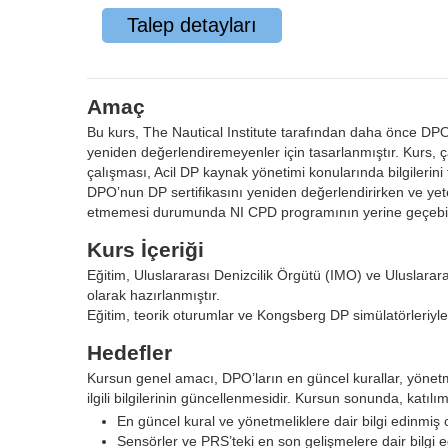
Talep detayları
Amaç
Bu kurs, The Nautical Institute tarafından daha önce DPO s
yeniden değerlendiremeyenler için tasarlanmıştır. Kurs,
çalışması, Acil DP kaynak yönetimi konularında bilgilerin
DPO’nun DP sertifikasını yeniden değerlendirirken ve yet
etmemesi durumunda NI CPD programının yerine geçebil
Kurs İçeriği
Eğitim, Uluslararası Denizcilik Örgütü (IMO) ve Uluslararas
olarak hazırlanmıştır.
Eğitim, teorik oturumlar ve Kongsberg DP simülatörleriyle
Hedefler
Kursun genel amacı, DPO’ların en güncel kurallar, yönetmel
ilgili bilgilerinin güncellenmesidir. Kursun sonunda, katılım
En güncel kural ve yönetmeliklere dair bilgi edinmiş 
Sensörler ve PRS’teki en son gelişmelere dair bilgi e