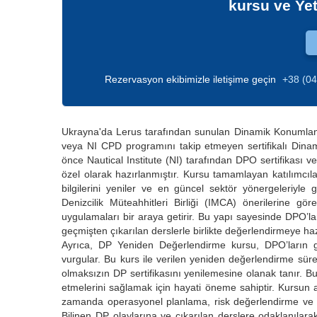
kursu ve Ye
Rezervasyon ekibimizle iletişime geçin
+38 (04
Ukrayna'da Lerus tarafından sunulan Dinamik Konumlan
veya NI CPD programını takip etmeyen sertifikalı Dinam
önce Nautical Institute (NI) tarafından DPO sertifikası ver
özel olarak hazırlanmıştır. Kursu tamamlayan katılımcıl
bilgilerini yeniler ve en güncel sektör yönergeleriyle 
Denizcilik Müteahhitleri Birliği (IMCA) önerilerine gö
uygulamaları bir araya getirir. Bu yapı sayesinde DPO’lar
geçmişten çıkarılan derslerle birlikte değerlendirmeye hazı
Ayrıca, DP Yeniden Değerlendirme kursu, DPO’ların g
vurgular. Bu kurs ile verilen yeniden değerlendirme süre
olmaksızın DP sertifikasını yenilemesine olanak tanır. Bu
etmelerini sağlamak için hayati öneme sahiptir. Kursun 
zamanda operasyonel planlama, risk değerlendirme ve öze
Bilinen DP olaylarına ve çıkarılan derslere odaklanılara