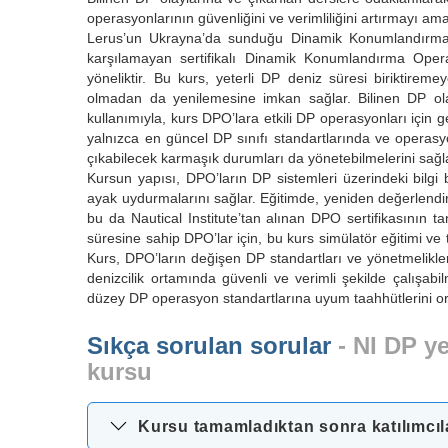
operasyonlarının güvenliğini ve verimliliğini artırmayı ama
Lerus’un Ukrayna’da sunduğu Dinamik Konumlandırma (
karşılamayan sertifikalı Dinamik Konumlandırma Operat
yöneliktir. Bu kurs, yeterli DP deniz süresi biriktirem
olmadan da yenilemesine imkan sağlar. Bilinen DP olay
kullanımıyla, kurs DPO’lara etkili DP operasyonları için 
yalnızca en güncel DP sınıfı standartlarında ve operasy
çıkabilecek karmaşık durumları da yönetebilmelerini sağl
Kursun yapısı, DPO’ların DP sistemleri üzerindeki bilgi b
ayak uydurmalarını sağlar. Eğitimde, yeniden değerlen
bu da Nautical Institute’tan alınan DPO sertifikasının t
süresine sahip DPO’lar için, bu kurs simülatör eğitimi ve
Kurs, DPO’ların değişen DP standartları ve yönetmelikleri
denizcilik ortamında güvenli ve verimli şekilde çalışab
düzey DP operasyon standartlarına uyum taahhütlerini ortaya
Sıkça sorulan sorular
- NI DP y
kursu
Kursu tamamladıktan sonra katılımcılar