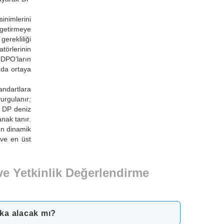
nimlerini
 getirmeye
erekliliği
törlerinin
, DPO’ların
nda ortaya
andartlara
urgulanır;
z DP deniz
nak tanır.
rın dinamik
 ve en üst
ve Yetkinlik Değerlendirme
ika alacak mı?