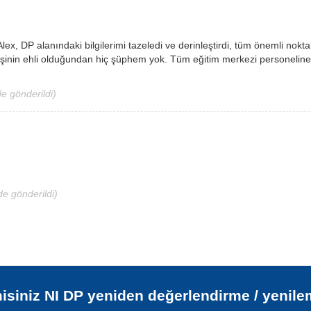
ex, DP alanındaki bilgilerimi tazeledi ve derinleştirdi, tüm önemli noktal
e işinin ehli olduğundan hiç şüphem yok. Tüm eğitim merkezi personelin
e gönderildi)
de gönderildi)
misiniz
NI DP yeniden değerlendirme / yenil