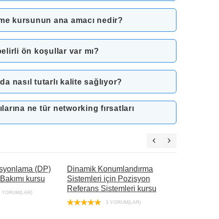
rme kursunun ana amacı nedir?
irli ön koşullar var mı?
a nasıl tutarlı kalite sağlıyor?
rına ne tür networking fırsatları
syonlama (DP)
Dinamik Konumlandırma
Dinamik K
 Bakımı kursu
Sistemleri için Pozisyon
FMEA tanıt
Referans Sistemleri kursu
 YORUM(LAR)
3 YORUM(LAR)