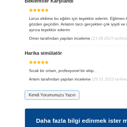
Beklentiler Karşılandı
Lerus ekibine bu eğitim için teşekkür ederim. Eğitmen Al
gözden geçirdim. Anlatım tarzı gerçekten çok iyiydi v
ayrıca teşekkür ederim.
Omer
tarafından yapılan inceleme
(23.08.2023 tarihind
Harika simülatör
Sıcak bir ortam, profesyonel bir ekip...
Artem
tarafından yapılan inceleme
(25.01.2023 tarihin
Kendi Yorumunuzu Yazın
Daha fazla bilgi edinmek ister 