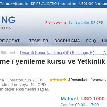
 Temmuz Ağustos için DP REVALIDATION kurs indirimi - USD1,000! Vietnam,
Promosyonlar
Son Yorumlar
DP CPD
RE GÖZ AT
TESISLER
DOĞRULAMA
F.A.Q
H
Dinamik Konumlandırma (DP) Başlangıç Eğitimi (N
Eğitimleri
me / yenileme kursu ve Yetkinlik
2 Yorum(lar)
Yorumunuz
rma Operatörünün (DPO),
ip olmadan veya NI CPD
en değerlendirmesini sağlar.
Maliyet:
USD 1000
Zamân:
09:00 - 17:00