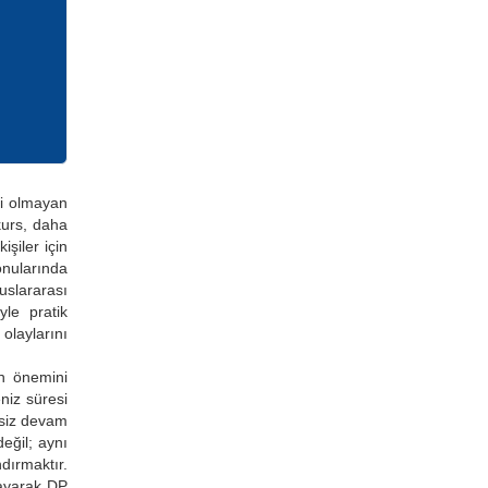
si olmayan
kurs, daha
işiler için
onularında
uslararası
yle pratik
olaylarını
n önemini
niz süresi
tisiz devam
eğil; aynı
dırmaktır.
layarak DP