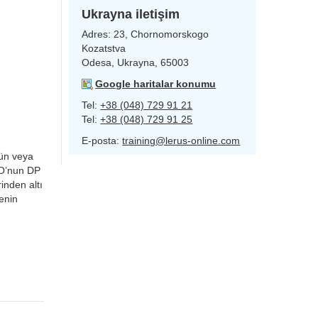
Ukrayna iletişim
Adres:
23, Chornomorskogo
Kozatstva
Odesa, Ukrayna, 65003
Google haritalar konumu
Tel:
+38 (048) 729 91 21
Tel:
+38 (048) 729 91 25
E-posta:
training@lerus-online.com
gün veya
PO’nun DP
inden altı
enin