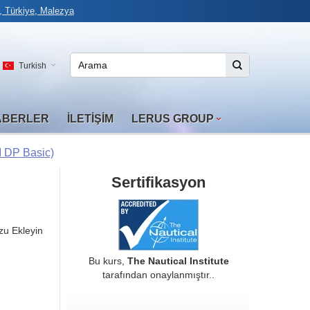
 Türkiye, Malezya
Turkish
ABERLER
İLETIŞIM
LERUS GROUP
I DP Basic)
Sertifikasyon
u Ekleyin
Bu kurs,
The Nautical Institute
tarafından onaylanmıştır..