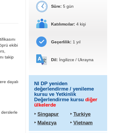
Süre:
5 gün
Katılımcılar:
4 kişi
ifikasını
Geçerlilik:
1 yıl
öprü ekibi
rs,
nı takip
Dil:
İngilizce / Ukrayna
lere dayalı
NI DP yeniden
değerlendirme / yenileme
kursu ve Yetkinlik
Değerlendirme kursu
diğer
ülkelerde
 derslerle
‣
Singapur
‣
Turkiye
‣
Malezya
‣
Vietnam