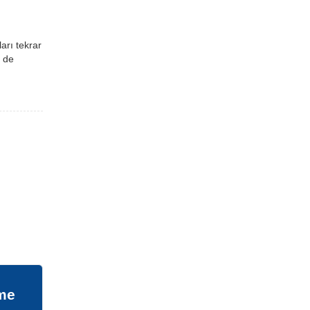
arı tekrar
e de
eme