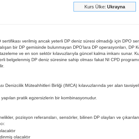
Kurs Ülke:
Ukrayna
ertifikası verilmiş ancak yeterli DP deniz süresi olmadığı için DPO sert
 çalışan bir DP gemisinde bulunmayan DPO’lara DP operasyonları, DP K
i tazeleme ve en son sektör kılavuzlarıyla güncel kalma imkanı sunar. Ku
erli belgelenmiş DP deniz süresine sahip olması fakat NI CPD programı
ir.
ı Denizcilik Müteahhitleri Birliği (IMCA) kılavuzlarında yer alan tavsiye
 yapılan pratik egzersizlerin bir kombinasyonudur.
ikler, pozisyon referansları, sensörler, bilinen DP olayları ve çıkarılan
cı:
olacaktır
dinmiş olacaktır