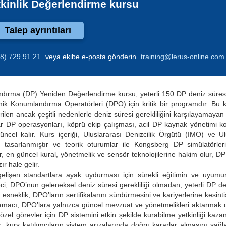
tkinlik Değerlendirme kursu
Talep ayrıntıları
8) 729 91 21
veya ekibe e-posta gönderin
training@lerus-online.com
dırma (DP) Yeniden Değerlendirme kursu, yeterli 150 DP deniz süre
ik Konumlandırma Operatörleri (DPO) için kritik bir programdır. Bu 
ilen ancak çeşitli nedenlerle deniz süresi gerekliliğini karşılayamayan k
ar DP operasyonları, köprü ekip çalışması, acil DP kaynak yönetimi k
güncel kalır. Kurs içeriği, Uluslararası Denizcilik Örgütü (IMO) ve Ul
re tasarlanmıştır ve teorik oturumlar ile Kongsberg DP simülatörleri
, en güncel kural, yönetmelik ve sensör teknolojilerine hakim olur, DP 
r hale gelir.
elişen standartlara ayak uydurması için sürekli eğitimin ve uyumu
ci, DPO’nun geleneksel deniz süresi gerekliliği olmadan, yeterli DP de
 esneklik, DPO’ların sertifikalarını sürdürmesini ve kariyerlerine kesin
amacı, DPO’lara yalnızca güncel mevzuat ve yönetmelikleri aktarmak d
l görevler için DP sistemini etkin şekilde kurabilme yetkinliği kazan
k, kurs katılımcıların sistem arızalarında doğru kararlar almasını sağ