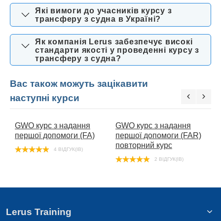
Які вимоги до учасників курсу з
трансферу з судна в Україні?
Як компанія Lerus забезпечує високі
стандарти якості у проведенні курсу з
трансферу з судна?
Вас також можуть зацікавити
наступні курси
GWO курс з надання
GWO курс з надання
G
першої допомоги (FA)
першої допомоги (FAR)
б
повторний курс
4 ВІДГУК(ІВ)
2 ВІДГУК(ІВ)
Lerus Training