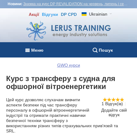
Новини:
Знижка на курс DP REVALIDATION на червень, липень і серпень - USD1,000! Вʼєтнам, Туреччина, Малайзія
Ukrainian
Акції
Відгуки
DP CPD
Меню
Пошук
GWO курси
Курс з трансферу з судна для
офшорної вітроенергетики
Цей курс дозволяє слухачам вивчити
1 Відгук(ів)
аспекти безпеки під час трансферу
персоналу в офшорній вітроенергетичній
Додайте свій
відгук
індустрії та отримати практичні навички
безпечної техніки трансферу з
використанням різних типів страхувальних прив'язей та
SRL.