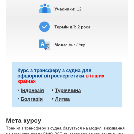
Учасники:
12
Термін дії:
2 роки
Мова:
Анг / Укр
Курс з трансферу з судна для
офшорної вітроенергетики
в інших
країнах
‣
Індонезія
‣
Туреччина
‣
Болгарія
‣
Литва
Мета курсу
Тренінг з трансферу з судна базується на модулі виживання
на морі стандарту GWO BST та дозволяє слухачам вивчити