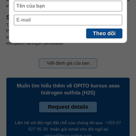
insiden berkaitan H2S.
Syarat Kemasukan
Tiada prasyarat diperlukan untuk mengikuti Kursus Asas H2S.
Peserta mesti memiliki sijil perubatan offshore yang sah dan
Theo dõi
terkini atau sijil perubatan yang diluluskan pengendali atau
menjalani saringan perubatan.
Viết đánh giá của bạn
Muốn tìm hiểu thêm về
OPITO kursus asas
hidrogen sulfida (H2S)
Request details
Liên hệ với đội ngũ đặt chỗ của chúng tôi qua
+359 87
827 95 38
hoặc gửi email cho đội ngũ tại
varna@lerus-online.com