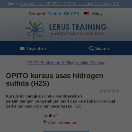
Berita:
Diskaun kursus DP REVALIDATION untuk Jun Julai Ogos - USD1,000! Vietnam, Turkiye, Malaysia
Malay
Promosi
Terkini
DP CPD
Thực đơn
Search
OPITO Banksman & Slinger Initial Training
OPITO kursus asas hidrogen
sulfida (H2S)
Kursus ini bertujuan untuk membekalkan
pelatih dengan pengetahuan teori dan kemahiran praktikal
berkaitan kemungkinan kecemasan H2S.
Tarikh
Atas permintaan