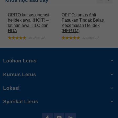
khóa học sau đây
OPITO kursus operasi
OPITO kursus Ahli
O
helidek awal (HOIT) –
Pasukan Tindak Balas
P
latihan awal HLO dan
Kecemasan Helidek
K
HDA
(HERTM)
(
25 ĐÁNH GIÁ
22 ĐÁNH GIÁ
Latihan Lerus
Kursus Lerus
Lokasi
Syarikat Lerus