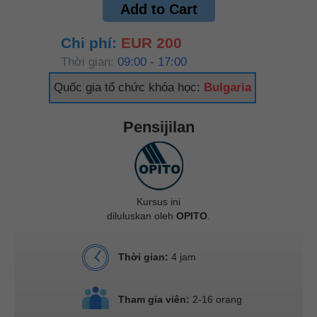
Add to Cart
Chi phí:
EUR 200
Thời gian:
09:00 - 17:00
Quốc gia tổ chức khóa học:
Bulgaria
Pensijilan
Kursus ini
diluluskan oleh
OPITO
.
Thời gian:
4 jam
Tham gia viên:
2-16 orang