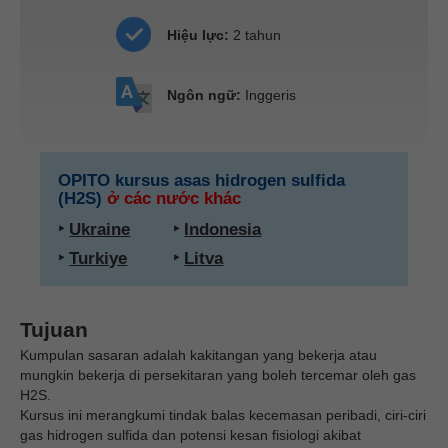
Hiệu lực:
2 tahun
Ngôn ngữ:
Inggeris
OPITO kursus asas hidrogen sulfida
(H2S)
ở các nước khác
‣
Ukraine
‣
Indonesia
‣
Turkiye
‣
Litva
Tujuan
Kumpulan sasaran adalah kakitangan yang bekerja atau
mungkin bekerja di persekitaran yang boleh tercemar oleh gas
H2S.
Kursus ini merangkumi tindak balas kecemasan peribadi, ciri-ciri
gas hidrogen sulfida dan potensi kesan fisiologi akibat