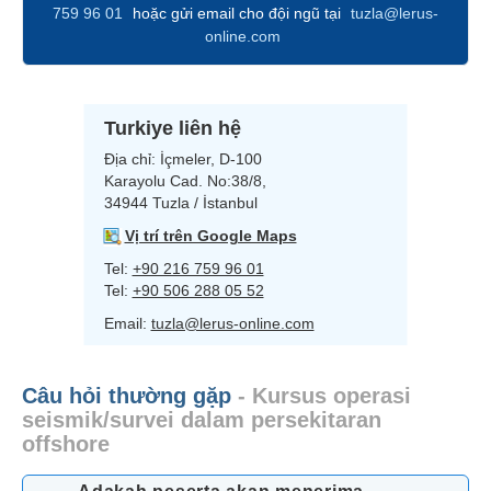
759 96 01
hoặc gửi email cho đội ngũ tại
tuzla@lerus-
online.com
Turkiye liên hệ
Địa chỉ:
İçmeler, D-100
Karayolu Cad. No:38/8,
34944 Tuzla / İstanbul
Vị trí trên Google Maps
Tel:
+90 216 759 96 01
Tel:
+90 506 288 05 52
Email:
tuzla@lerus-online.com
Câu hỏi thường gặp
- Kursus operasi
seismik/survei dalam persekitaran
offshore