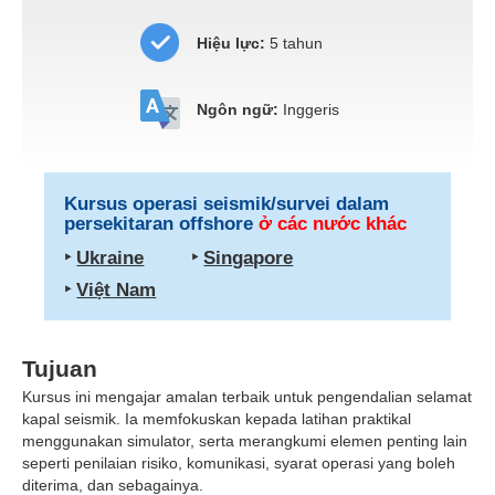
Hiệu lực:
5 tahun
Ngôn ngữ:
Inggeris
Kursus operasi seismik/survei dalam
persekitaran offshore
ở các nước khác
‣
Ukraine
‣
Singapore
‣
Việt Nam
Tujuan
Kursus ini mengajar amalan terbaik untuk pengendalian selamat
kapal seismik. Ia memfokuskan kepada latihan praktikal
menggunakan simulator, serta merangkumi elemen penting lain
seperti penilaian risiko, komunikasi, syarat operasi yang boleh
diterima, dan sebagainya.