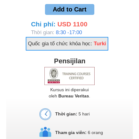
Add to Cart
Chi phí:
USD 1100
Thời gian:
8:30 -17:00
Quốc gia tổ chức khóa học:
Turki
Pensijilan
Kursus ini diperakui
oleh
Bureau Veritas
.
Thời gian:
5 hari
Tham gia viên:
6 orang