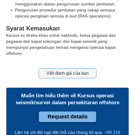
menggunakan alatan pengurusan sumber jambatan;
Pengurusan prosedur jambatan yang cekap semasa
operasi pengisian semula di laut (RAS operations).
Syarat Kemasukan
Kursus ini direka khas untuk nakhoda, ketua pegawai dan
pegawai dek kapal sokongan dan kapal seismik yang
mempunyai pengetahuan terhad mengenai operasi kapal
offshore.
Viết đánh giá của bạn
Muốn tìm hiểu thêm về
Kursus operasi
seismik/survei dalam persekitaran offshore
Request details
Liên hệ với đội ngũ đặt chỗ của chúng tôi qua
+90 216