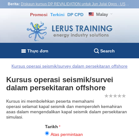
Berita:
Diskaun kursus DP REVALIDATION untuk Jun Julai Ogos - USD1,000! Vietnam, Turkiye, Malaysia
Malay
Promosi
Terkini
DP CPD
Thực đơn
Search
Kursus operasi seismik/survey dalam persekitaran offshore
Kursus operasi seismik/survei
dalam persekitaran offshore
Kursus ini membolehkan peserta memahami
operasi selamat kapal seismik dan memperoleh kemahiran
asas dalam mengendalikan kapal seismik dalam persekitaran
simulasi.
Tarikh
Atas permintaan