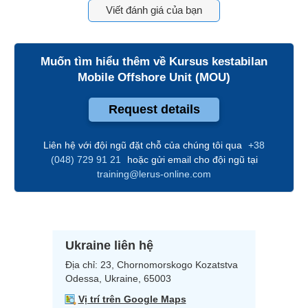
Viết đánh giá của bạn
Muốn tìm hiểu thêm về
Kursus kestabilan
Mobile Offshore Unit (MOU)
Request details
Liên hệ với đội ngũ đặt chỗ của chúng tôi qua
+38
(048) 729 91 21
hoặc gửi email cho đội ngũ tại
training@lerus-online.com
Ukraine liên hệ
Địa chỉ:
23, Chornomorskogo Kozatstva
Odessa, Ukraine, 65003
Vị trí trên Google Maps