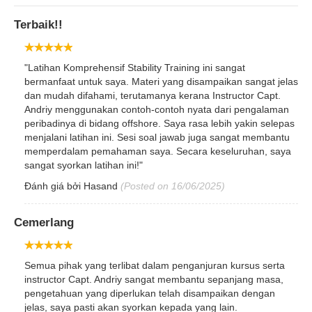
Terbaik!!
"Latihan Komprehensif Stability Training ini sangat
bermanfaat untuk saya. Materi yang disampaikan sangat jelas
dan mudah difahami, terutamanya kerana Instructor Capt.
Andriy menggunakan contoh-contoh nyata dari pengalaman
peribadinya di bidang offshore. Saya rasa lebih yakin selepas
menjalani latihan ini. Sesi soal jawab juga sangat membantu
memperdalam pemahaman saya. Secara keseluruhan, saya
Langgan Surat Berita kami
sangat syorkan latihan ini!"
Kami boleh menghantar e-mel kepada anda
Đánh giá bởi
Hasand
(Posted on 16/06/2025)
tentang latihan dan pemberitahuan lain.
Tidak lebih daripada satu e-mel setiap
bulan.
Cemerlang
Semua pihak yang terlibat dalam penganjuran kursus serta
instructor Capt. Andriy sangat membantu sepanjang masa,
Theo dõi
pengetahuan yang diperlukan telah disampaikan dengan
jelas, saya pasti akan syorkan kepada yang lain.