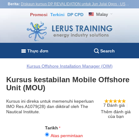
Berita:
Diskaun kursus DP REVALIDATION untuk Jun Julai Ogos - USD1,000! Vietnam, Turkiye, Malaysia
Malay
Promosi
Terkini
DP CPD
Thực đơn
Search
Kursus Offshore Installation Manager (OIM)
Kursus kestabilan Mobile Offshore
Unit (MOU)
Kursus ini direka untuk memenuhi keperluan
7 Đánh giá
IMO Res.A1079(28) dan diiktiraf oleh The
Nautical Institute.
Thêm đánh giá
của bạn
Tarikh
Atas permintaan