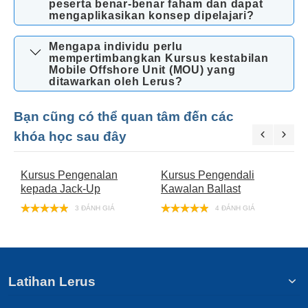
peserta benar-benar faham dan dapat
mengaplikasikan konsep dipelajari?
Mengapa individu perlu
mempertimbangkan Kursus kestabilan
Mobile Offshore Unit (MOU) yang
ditawarkan oleh Lerus?
Bạn cũng có thể quan tâm đến các
khóa học sau đây
Kursus Pengenalan
Kursus Pengendali
K
kepada Jack-Up
Kawalan Ballast
(
3 ĐÁNH GIÁ
4 ĐÁNH GIÁ
Latihan Lerus