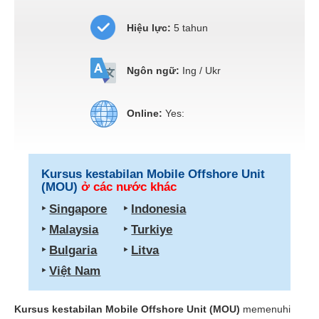
Hiệu lực:
5 tahun
Ngôn ngữ:
Ing / Ukr
Online:
Yes:
Kursus kestabilan Mobile Offshore Unit
(MOU)
ở các nước khác
‣
Singapore
‣
Indonesia
‣
Malaysia
‣
Turkiye
‣
Bulgaria
‣
Litva
‣
Việt Nam
Kursus kestabilan Mobile Offshore Unit (MOU)
memenuhi