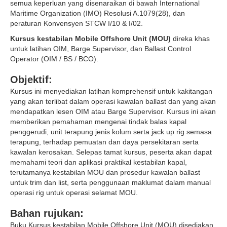
semua keperluan yang disenaraikan di bawah International
Maritime Organization (IMO) Resolusi A.1079(28), dan
peraturan Konvensyen STCW I/10 & I/02.
Kursus kestabilan Mobile Offshore Unit (MOU)
direka khas
untuk latihan OIM, Barge Supervisor, dan Ballast Control
Operator (OIM / BS / BCO).
Objektif:
Kursus ini menyediakan latihan komprehensif untuk kakitangan
yang akan terlibat dalam operasi kawalan ballast dan yang akan
mendapatkan lesen OIM atau Barge Supervisor. Kursus ini akan
memberikan pemahaman mengenai tindak balas kapal
penggerudi, unit terapung jenis kolum serta jack up rig semasa
terapung, terhadap pemuatan dan daya persekitaran serta
kawalan kerosakan. Selepas tamat kursus, peserta akan dapat
memahami teori dan aplikasi praktikal kestabilan kapal,
terutamanya kestabilan MOU dan prosedur kawalan ballast
untuk trim dan list, serta penggunaan maklumat dalam manual
operasi rig untuk operasi selamat MOU.
Bahan rujukan:
Buku Kursus kestabilan Mobile Offshore Unit (MOU) disediakan