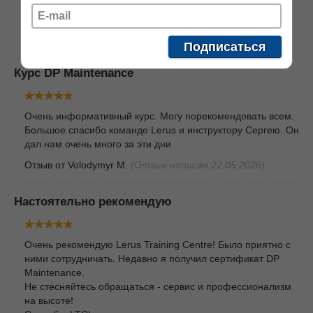
которые помогли углубить моё понимание темы. В целом
курс был хорошо структурирован и очень ценен.
Отзыв от
Andriy
(Отзыв написан 03.06.2026)
Подписаться
Курс DP Maintenance
Очень информативный курс. Могу порекомендовать всем.
Большое спасибо команде Lerus и инструктору Сергею. Он
дал нам очень много за эти дни
Отзыв от
Volodymyr M.
(Отзыв написан 22.05.2026)
Настоятельно рекомендую
Очень рекомендую Lerus Training Centre! Было приятно с
ними сотрудничать. Недавно я получил сертификат DP
Maintenance.
Не стесняйтесь обращаться - сервис и профессионализм
на высоте!