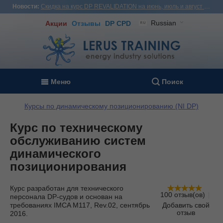
Новости:
Скидка на курс DP REVALIDATION на июнь, июль и август - USD1,000! Вьетнам, Турция, Малайзия
Russian
Акции
Отзывы
DP CPD
Меню
Поиск
Курсы по динамическому позиционированию (NI DP)
Курс по техническому
обслуживанию систем
динамического
позиционирования
Курс разработан для технического
100 отзыв(ов)
персонала DP-судов и основан на
требованиях IMCA M117, Rev.02, сентябрь
Добавить свой
отзыв
2016.