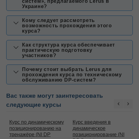
систем», предлагаемого Lerus в
Украине?
Кому следует рассмотреть
возможность прохождения этого
курса?
Как структура курса обеспечивает
практическую подготовку
участников?
Почему стоит выбрать Lerus для
прохождения курса по техническому
обслуживанию DP-систем?
Вас также могут заинтересовать
следующие курсы
Курс по динамическому
Курс введения в
К
позиционированию на
динамическое
и
тренажёре (NI DP
позиционирование (NI
к