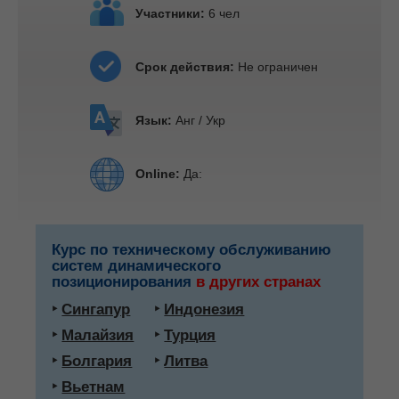
Участники:
6 чел
Срок действия:
Не ограничен
Язык:
Анг / Укр
Online:
Да:
Курс по техническому обслуживанию
систем динамического
позиционирования
в других странах
‣
Сингапур
‣
Индонезия
‣
Малайзия
‣
Турция
‣
Болгария
‣
Литва
‣
Вьетнам