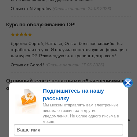
Отзыв от
N.Zografov
(Отзыв написан 24.06.2026)
Курс по обслуживанию DP!
Дорогие Сергей, Наталья, Ольга, большое спасибо! Вы
отработали на ура. Я получил достаточную информацию
для курса DP. Рекомендую этот тренинг-центр всем!
Отзыв от
Gorod !
(Отзыв написан 17.06.2026)
Отличный курс с понятными объяснениями и
очень полезными материалами.
Подпишитесь на нашу
рассылку
Мы можем отправлять вам электронные
Хочу выразить искреннюю благодарность Сергею за
письма о тренингах и другие
отличные объяснения и чёткую, лаконичную подачу
уведомления. Не более одного письма в
материала курса. Представленная информация оказалась
месяц.
очень полезной и практичной. Также ценю
дополнительную литературу и учебные материалы,