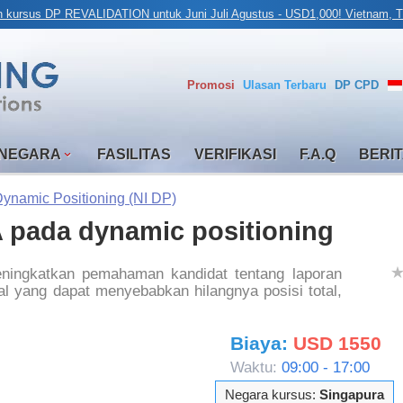
n kursus DP REVALIDATION untuk Juni Juli Agustus - USD1,000! Vietnam, Tu
Promosi
Ulasan
Terbaru
DP CPD
 NEGARA
FASILITAS
VERIFIKASI
F.A.Q
BERI
ynamic Positioning (NI DP)
A pada dynamic positioning
eningkatkan pemahaman kandidat tentang laporan
al yang dapat menyebabkan hilangnya posisi total,
Biaya:
USD 1550
Waktu:
09:00 - 17:00
Negara kursus:
Singapura