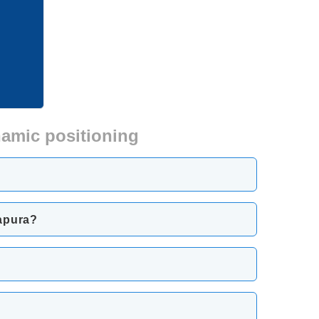
namic positioning
gapura?