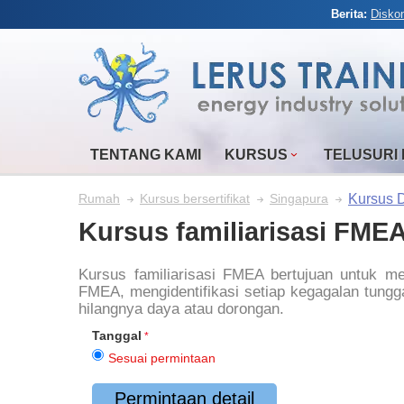
Berita:
Disko
TENTANG KAMI
KURSUS
TELUSURI
Kursus D
Rumah
Kursus bersertifikat
Singapura
Kursus familiarisasi FME
Kursus familiarisasi FMEA bertujuan untuk m
FMEA, mengidentifikasi setiap kegagalan tungg
hilangnya daya atau dorongan.
Tanggal
Sesuai permintaan
Permintaan detail