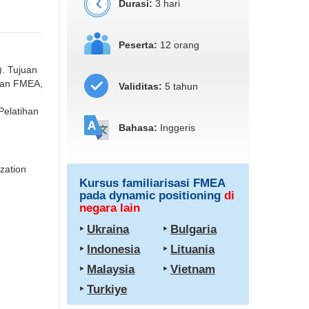
Durasi:
3 hari
Peserta:
12 orang
). Tujuan
oran FMEA,
Validitas:
5 tahun
Pelatihan
Bahasa:
Inggeris
zation
Kursus familiarisasi FMEA
pada dynamic positioning
di
negara lain
‣
Ukraina
‣
Bulgaria
‣
Indonesia
‣
Lituania
‣
Malaysia
‣
Vietnam
‣
Turkiye