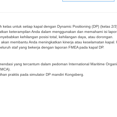
h kelas untuk setiap kapal dengan Dynamic Positioning (DP) (kelas 2/3
gkatkan keterampilan Anda dalam menggunakan dan memahami isi lap
enyebabkan kehilangan posisi total, kehilangan daya, atau dorongan.
akan membantu Anda meningkatkan kinerja atau keselamatan kapal. 
 seluruh staf yang bekerja dengan laporan FMEA pada kapal DP.
mendasi yang tercantum dalam pedoman International Maritime Organi
(IMCA).
tihan praktis pada simulator DP mandiri Kongsberg.