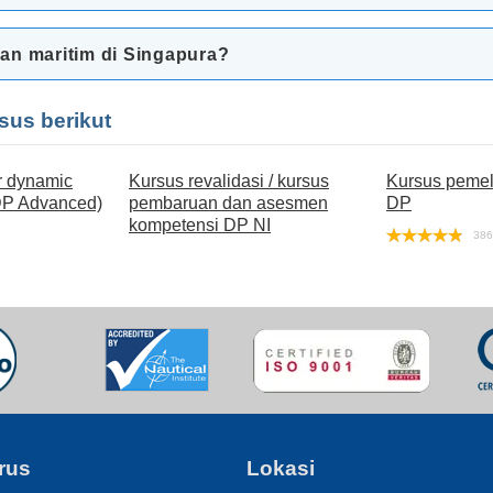
an maritim di Singapura?
sus berikut
r dynamic
Kursus revalidasi / kursus
Kursus pemel
 DP Advanced)
pembaruan dan asesmen
DP
kompetensi DP NI
38
rus
Lokasi