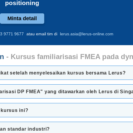
positioning
Minta detail
3 9771 9677
atau email tim di
lerus.asia@lerus-online.com
an
- Kursus familiarisasi FMEA pada dy
ikat setelah menyelesaikan kursus bersama Lerus?
iarisasi DP FMEA" yang ditawarkan oleh Lerus di Sin
 kursus ini?
an standar industri?