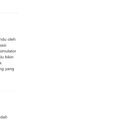
ndu oleh
uasi
simulator
lu bikin
a.
ing yang
udah