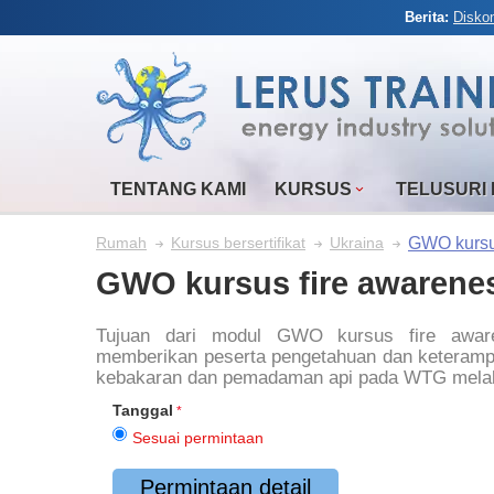
Berita:
Disko
TENTANG KAMI
KURSUS
TELUSURI
GWO kursu
Rumah
Kursus bersertifikat
Ukraina
GWO kursus fire awarene
Tujuan dari modul GWO kursus fire awar
memberikan peserta pengetahuan dan keteramp
kebakaran dan pemadaman api pada WTG melalui 
Tanggal
Sesuai permintaan
Permintaan detail