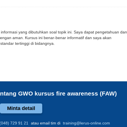
nformasi yang dibutuhkan soal topik ini. Saya dapat pengetahuan da
engan aman. Kursus ini benar-benar informatif dan saya akan
tandar tertinggi di bidangnya.
tentang
GWO kursus fire awareness (FAW)
Minta detail
(048) 729 91 21
atau email tim di
training@lerus-online.com