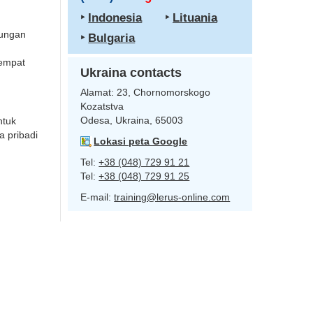
‣
Indonesia
‣
Lituania
bungan
‣
Bulgaria
tempat
Ukraina contacts
Alamat:
23, Chornomorskogo
Kozatstva
Odesa, Ukraina, 65003
ntuk
a pribadi
Lokasi peta Google
Tel:
+38 (048) 729 91 21
Tel:
+38 (048) 729 91 25
E-mail:
training@lerus-online.com