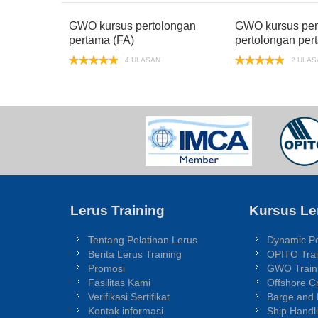
GWO kursus pertolongan
GWO kursus pe
pertama (FA)
pertolongan per
4 ULASAN
2 ULAS
Lerus Training
Kursus Le
Tentang Pelatihan Lerus
Dynamic Po
Berita Lerus Training
OPITO Trai
Promosi
GWO Train
Fasilitas Kami
Offshore C
Verifikasi Sertifikat
Barge and
Kontak informasi
Ship Handl