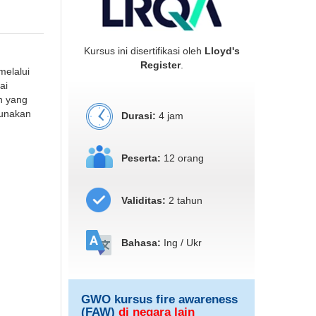
Kursus ini disertifikasi oleh
Lloyd's
Register
.
melalui
ai
n yang
gunakan
Durasi:
4 jam
Peserta:
12 orang
Validitas:
2 tahun
Bahasa:
Ing / Ukr
GWO kursus fire awareness
(FAW)
di negara lain