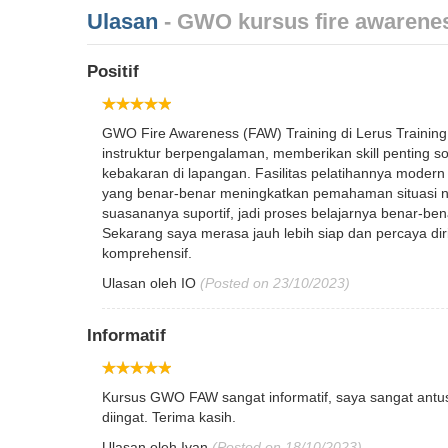
Ulasan
- GWO kursus fire awarene
Positif
GWO Fire Awareness (FAW) Training di Lerus Trainin
instruktur berpengalaman, memberikan skill penting s
kebakaran di lapangan. Fasilitas pelatihannya moder
yang benar-benar meningkatkan pemahaman situasi nyat
suasananya suportif, jadi proses belajarnya benar-be
Sekarang saya merasa jauh lebih siap dan percaya dir
komprehensif.
Ulasan oleh
IO
(Posted on 23/10/2023)
Informatif
Kursus GWO FAW sangat informatif, saya sangat antus
diingat. Terima kasih.
Ulasan oleh
Ivan
(Posted on 18/10/2023)