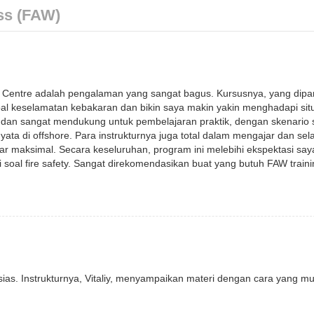
ss (FAW)
g Centre adalah pengalaman yang sangat bagus. Kursusnya, yang dipa
Berlangganan newsletter
oal keselamatan kebakaran dan bikin saya makin yakin menghadapi sit
n dan sangat mendukung untuk pembelajaran praktik, dengan skenario 
kami
a di offshore. Para instrukturnya juga total dalam mengajar dan sela
Kami dapat mengirimi Anda email tentang
nar maksimal. Secara keseluruhan, program ini melebihi ekspektasi say
pelatihan dan pemberitahuan lainnya. Tidak
i soal fire safety. Sangat direkomendasikan buat yang butuh FAW train
lebih dari satu email per bulan.
Berlangganan
ias. Instrukturnya, Vitaliy, menyampaikan materi dengan cara yang m