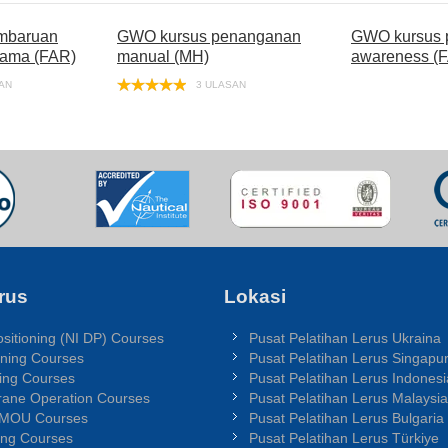
mbaruan
GWO kursus penanganan
GWO kursus p
tama (FAR)
manual (MH)
awareness (
AN
3 ULASAN
rus
Lokasi
sitioning (NI DP) Courses
Pusat Pelatihan Lerus Ukraina
ning Courses
Pusat Pelatihan Lerus Singapu
ing Courses
Pusat Pelatihan Lerus Indonesi
rane Operation Courses
Pusat Pelatihan Lerus Malaysia
 MOU Courses
Pusat Pelatihan Lerus Bulgaria
ing Courses
Pusat Pelatihan Lerus Türkiye