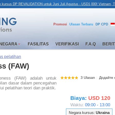
n kursus DP REVALIDATION untuk Juni Juli Agustus - USD1,000! Vietnam, Tu
Promosi
Ulasan
Terbaru
DP CPD
 NEGARA
FASILITAS
VERIFIKASI
F.A.Q
BERI
s pelatihan
ss (FAW)
3 Ulasan
Додайте с
eness (FAW) adalah untuk
ilan dasar dalam pencegahan
pelatihan teori dan praktik.
Biaya:
USD 120
Waktu:
09:00 - 13:00
Negara kursus:
Ukraina