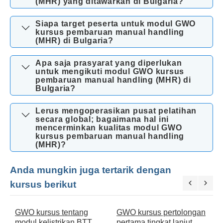
(MHR) yang ditawarkan di Bulgaria?
Siapa target peserta untuk modul GWO
kursus pembaruan manual handling
(MHR) di Bulgaria?
Apa saja prasyarat yang diperlukan
untuk mengikuti modul GWO kursus
pembaruan manual handling (MHR) di
Bulgaria?
Lerus mengoperasikan pusat pelatihan
secara global; bagaimana hal ini
mencerminkan kualitas modul GWO
kursus pembaruan manual handling
(MHR)?
Anda mungkin juga tertarik dengan
kursus berikut
GWO kursus tentang
GWO kursus pertolongan
G
modul kelistrikan BTT
pertama tingkat lanjut
A