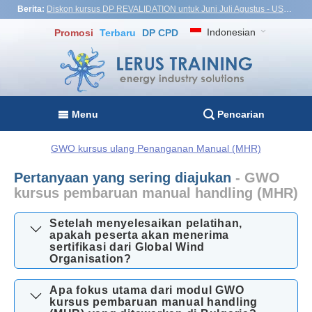
Berita:
Diskon kursus DP REVALIDATION untuk Juni Juli Agustus - USD1,000! Vietnam, Turki, Malaysia
Indonesian
Promosi
Terbaru
DP CPD
Menu
Pencarian
GWO kursus ulang Penanganan Manual (MHR)
Pertanyaan yang sering diajukan
- GWO
kursus pembaruan manual handling (MHR)
Setelah menyelesaikan pelatihan,
apakah peserta akan menerima
sertifikasi dari Global Wind
Organisation?
Apa fokus utama dari modul GWO
kursus pembaruan manual handling