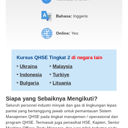
Bahasa:
Inggeris
Online:
Yes:
Kursus QHSE Tingkat 2
di negara lain
‣
Ukraina
‣
Malaysia
‣
Indonesia
‣
Turkiye
‣
Bulgaria
‣
Lituania
Siapa yang Sebaiknya Mengikuti?
Seluruh personel industri minyak dan gas di lingkungan lepas
pantai yang bertanggung jawab untuk pemantauan Sistem
Manajemen QHSE pada tingkat manajemen / operasional dan
program QHSE. Termasuk juga penasihat HSE, Kapten, Senior
Maritime Officer, Party Manager, dan juga tidak terbatas pada