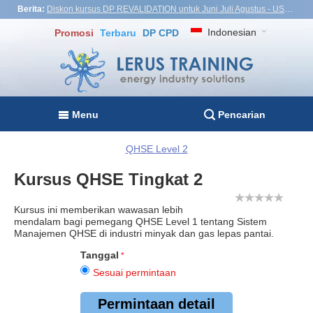
Berita:
Diskon kursus DP REVALIDATION untuk Juni Juli Agustus - USD1,000! Vietnam, Turki, Malaysia
Indonesian
Promosi
Terbaru
DP CPD
Menu
Pencarian
QHSE Level 2
Kursus QHSE Tingkat 2
Kursus ini memberikan wawasan lebih
mendalam bagi pemegang QHSE Level 1 tentang Sistem
Manajemen QHSE di industri minyak dan gas lepas pantai.
Tanggal
Sesuai permintaan
Permintaan detail