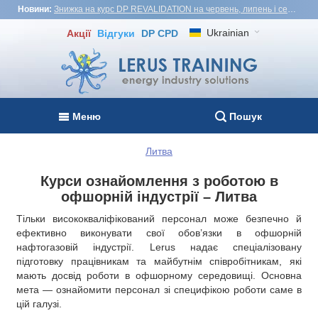
Новини:
Знижка на курс DP REVALIDATION на червень, липень і серпень - USD1,000! Вʼєтнам, Туреччина, Малайзія
Ukrainian
Акції
Відгуки
DP CPD
Меню
Пошук
Литва
Курси ознайомлення з роботою в
офшорній індустрії – Литва
Тільки висококваліфікований персонал може безпечно й
ефективно виконувати свої обов’язки в офшорній
нафтогазовій індустрії. Lerus надає спеціалізовану
підготовку працівникам та майбутнім співробітникам, які
мають досвід роботи в офшорному середовищі. Основна
мета — ознайомити персонал зі специфікою роботи саме в
цій галузі.