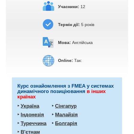
Учасники:
12
Термін дії:
5 років
Мова:
Англійська
Online:
Так:
Курс ознайомлення з FMEA у системах
динамічного позиціювання
в інших
країнах
‣
Україна
‣
Сінгапур
‣
Індонезія
‣
Малайзія
‣
Туреччина
‣
Болгарія
‣
В'єтнам