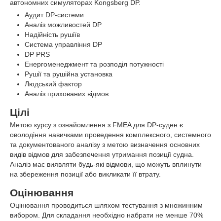
автономних симуляторах Kongsberg DP.
Аудит DP-системи
Аналіз можливостей DP
Надійність рушіїв
Система управління DP
DP PRS
Енергоменеджмент та розподіл потужності
Рушії та рушійна установка
Людський фактор
Аналіз прихованих відмов
Цілі
Метою курсу з ознайомлення з FMEA для DP-суден є
оволодіння навичками проведення комплексного, системного
та документованого аналізу з метою визначення основних
видів відмов для забезпечення утримання позиції судна.
Аналіз має виявляти будь-які відмови, що можуть вплинути
на збереження позиції або викликати її втрату.
Оцінювання
Оцінювання проводиться шляхом тестування з множинним
вибором. Для складання необхідно набрати не менше 70%