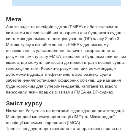
Мета
Аналіз видів та наслідків відмов (FMEA) є обов'язковим за
вимогами класифікаційних товариств для будь-якого судна з
системою динамічного позиціонування (DP) класу 2 або 3.
Метою курсу з ознайомлення з FMEA у динамічному
позиціюванні є удосконалення навичок використання та
розуміння змісту звіту FMEA, виявлення будь-яких одиночних
відмов, що можуть призвести до повної втрати позиції судна,
генерації чи тяги. Коректне розуміння цих рекомендацій
допоможе підвищити ефективність або безпеку судна
забезпечення/постачання офшорних об'єктів. Це навчання
буде корисним для суперинтендантів, капітанів та всього
персоналу, який працює зі звітами FMEA на DP-суднах.
Зміст курсу
Навчання базується на програмі відповідно до рекомендацій
Міжнародної морської організації (IMO) та Міжнародної
асоціації морських підрядників (IMCA).
Тренінг поєднує теоретичні заняття та практичні вправи на