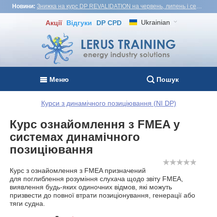
Новини:
Знижка на курс DP REVALIDATION на червень, липень і серпень - USD1,000! Вʼєтнам, Туреччина, Малайзія
Ukrainian
Акції
Відгуки
DP CPD
Меню
Пошук
Курси з динамічного позиціювання (NI DP)
Курс ознайомлення з FMEA у
системах динамічного
позиціювання
Курс з ознайомлення з FMEA призначений
для поглиблення розуміння слухача щодо звіту FMEA,
виявлення будь-яких одиночних відмов, які можуть
призвести до повної втрати позиціонування, генерації або
тяги судна.