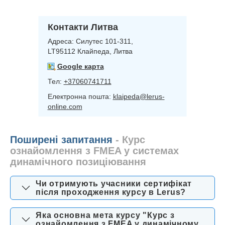
Контакти Литва
Адреса:
Силутес 101-311,
LT95112 Клайпеда, Литва
Google карта
Тел:
+37060741711
Електронна пошта:
klaipeda@lerus-
online.com
Поширені запитання
- Курс
ознайомлення з FMEA у системах
динамічного позиціювання
Чи отримують учасники сертифікат
після проходження курсу в Lerus?
Яка основна мета курсу "Курс з
ознайомлення з FMEA у динамічному