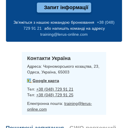
Запит інформації
Зв’яжіться з нашою командою бронювання
+38 (048)
729 91 21
або напишіть команді на адресу
training@lerus-online.com
Контакти Україна
Адреса:
Чорноморського козацтва, 23,
Одеса, Україна, 65003
Google карта
Тел:
+38 (048) 729 91 21
Тел:
+38 (048) 729 91 25
Електронна пошта:
training@lerus-
online.com
Поширені запитання
- GWO повторний