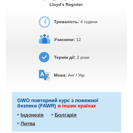
Lloyd's Register
.
Тривалість:
4 години
Учасники:
12
Термін дії:
2 роки
Мова:
Анг / Укр
GWO повторний курс з пожежної
безпеки (FAWR)
в інших країнах
‣
Індонезія
‣
Болгарія
‣
Литва