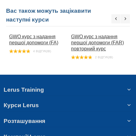
Вас також можуть зацікавити
наступні курси
GWO курс з надання
GWO курс з надання
G
першої допомоги (FA)
першої допомоги (FAR)
б
повторний курс
4 ВІДГУК(ІВ)
2 ВІДГУК(ІВ)
Lerus Training
Курси Lerus
Розташування