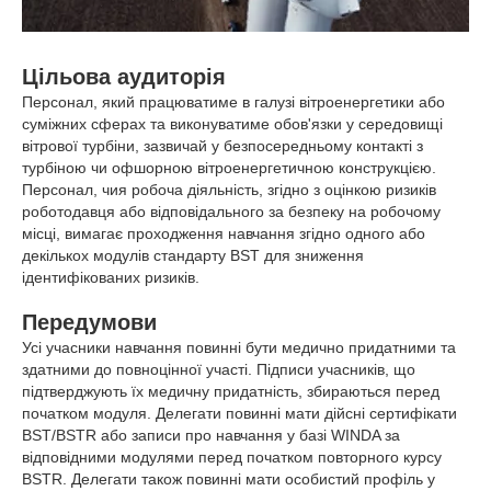
Цільова аудиторія
Персонал, який працюватиме в галузі вітроенергетики або
суміжних сферах та виконуватиме обов'язки у середовищі
вітрової турбіни, зазвичай у безпосередньому контакті з
турбіною чи офшорною вітроенергетичною конструкцією.
Персонал, чия робоча діяльність, згідно з оцінкою ризиків
роботодавця або відповідального за безпеку на робочому
місці, вимагає проходження навчання згідно одного або
декількох модулів стандарту BST для зниження
ідентифікованих ризиків.
Передумови
Усі учасники навчання повинні бути медично придатними та
здатними до повноцінної участі. Підписи учасників, що
підтверджують їх медичну придатність, збираються перед
початком модуля. Делегати повинні мати дійсні сертифікати
BST/BSTR або записи про навчання у базі WINDA за
відповідними модулями перед початком повторного курсу
BSTR. Делегати також повинні мати особистий профіль у