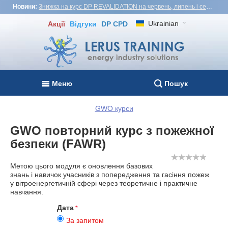
Новини:
Знижка на курс DP REVALIDATION на червень, липень і серпень - USD1,000! Вʼєтнам, Туреччина, Малайзія
Ukrainian
Акції
Відгуки
DP CPD
Меню
Пошук
GWO курси
GWO повторний курс з пожежної
безпеки (FAWR)
Метою цього модуля є оновлення базових
знань і навичок учасників з попередження та гасіння пожеж
у вітроенергетичній сфері через теоретичне і практичне
навчання.
Дата
За запитом