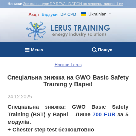
Новини:
Знижка на курс DP REVALIDATION на червень, липень і серпень - USD1,000! Вʼєтнам, Туреччина, Малайзія
Ukrainian
Акції
Відгуки
DP CPD
Меню
Пошук
Новини Lerus
Спеціальна знижка на GWO Basic Safety
Training у Варні!
24.12.2025
Спеціальна знижка: GWO Basic Safety
Training (BST) у Варні
–
Лише
700 EUR
за 5
модулів.
+ Chester step test безкоштовно