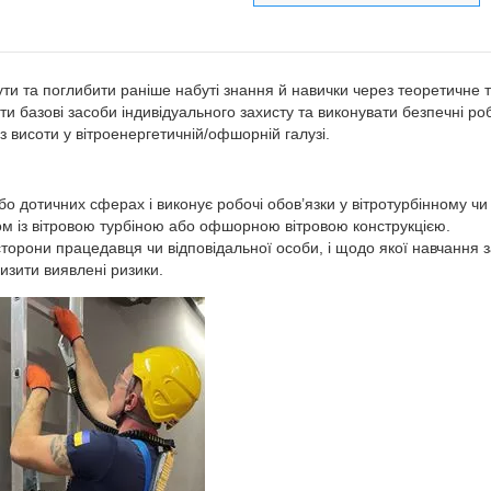
ти та поглибити раніше набуті знання й навички через теоретичне 
и базові засоби індивідуального захисту та виконувати безпечні ро
 з висоти у вітроенергетичній/офшорній галузі.
бо дотичних сферах і виконує робочі обов’язки у вітротурбінному чи
м із вітровою турбіною або офшорною вітровою конструкцією.
 сторони працедавця чи відповідальної особи, і щодо якої навчання 
зити виявлені ризики.