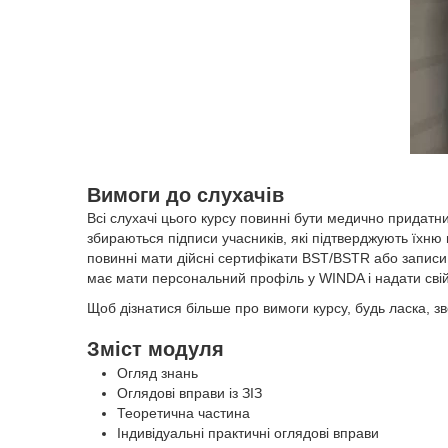
Вимоги до слухачів
Всі слухачі цього курсу повинні бути медично придатн
збираються підписи учасників, які підтверджують їхню
повинні мати дійсні сертифікати BST/BSTR або записи
має мати персональний профіль у WINDA і надати сві
Щоб дізнатися більше про вимоги курсу, будь ласка,
зв
Зміст модуля
Огляд знань
Оглядові вправи із ЗІЗ
Теоретична частина
Індивідуальні практичні оглядові вправи