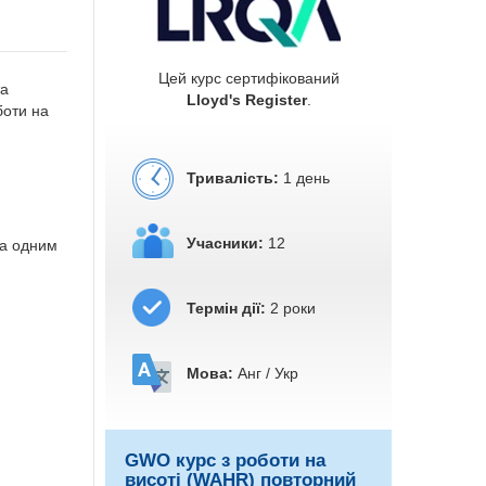
Цей курс сертифікований
та
Lloyd's Register
.
боти на
Тривалість:
1 день
Учасники:
12
за одним
Термін дії:
2 роки
Мова:
Анг / Укр
GWO курс з роботи на
висоті (WAHR) повторний