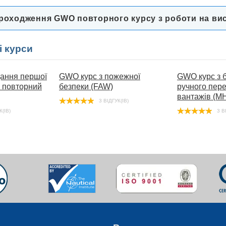
проходження GWO повторного курсу з роботи на ви
і курси
дання першої
GWO курс з пожежної
GWO курс з 
 повторний
безпеки (FAW)
ручного пер
вантажів (M
3 ВІДГУК(ІВ)
К(ІВ)
3 В