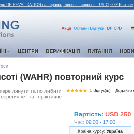
урс DP REVALIDATION на червень, липень і серпень - USD1,000! Вʼєтнам
Акції
Останні
Відгуки
DP CPD
ЇНI
ЦЕНТРИ
ВЕРИФІКАЦІЯ
ПИТАННЯ
НОВ
рси
исоті (WAHR) повторний курс
1 Відгук(ів)
Додайте с
 переглянути та поглибити
еоретичне та практичне
Вартість:
USD 250
Час:
09:00 - 17:00
Країна курсу:
Україна