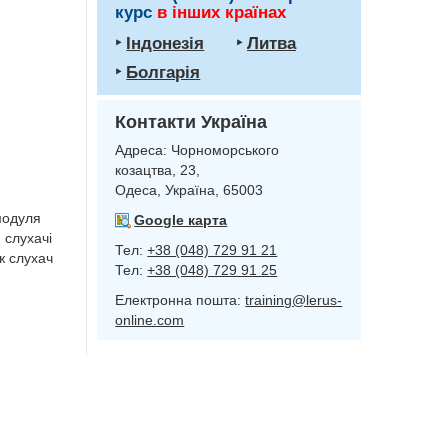
курс
в інших країнах
‣
Індонезія
‣
Литва
‣
Болгарія
Контакти Україна
Адреса:
Чорноморського
козацтва, 23,
Одеса, Україна, 65003
модуля
Google карта
 слухачі
Тел:
+38 (048) 729 91 21
ж слухач
Тел:
+38 (048) 729 91 25
Електронна пошта:
training@lerus-
online.com