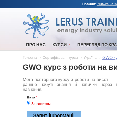
Новини:
Знижка на к
ПРО НАС
КУРСИ
ПЕРЕГЛЯД ПО КРА
GWO ку
Головна
Сертифіковані курси
Україна
GWO курс з роботи на в
Мета повторного курсу з роботи на висоті —
раніше набуті знання й навички через т
навчання.
Дата
За запитом
Запит інформації