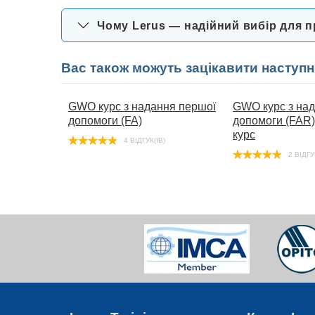
Чому Lerus — надійний вибір для 
Вас також можуть зацікавити наступн
GWO курс з надання першої
GWO курс з на
допомоги (FA)
допомоги (FAR)
курс
4 ВІДГУК(ІВ)
2 ВІДГУ