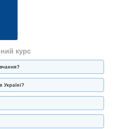
-
рний курс
авчання?
в Україні?