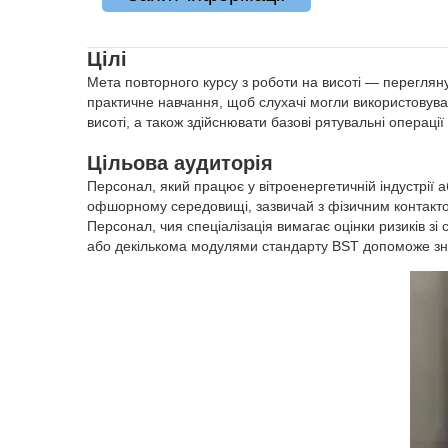
Цілі
Мета повторного курсу з роботи на висоті — перегляну
практичне навчання, щоб слухачі могли використовуват
висоті, а також здійснювати базові рятувальні операції
Цільова аудиторія
Персонал, який працює у вітроенергетичній індустрії а
офшорному середовищі, зазвичай з фізичним контакто
Персонал, чия спеціалізація вимагає оцінки ризиків зі
або декількома модулями стандарту BST допоможе зни