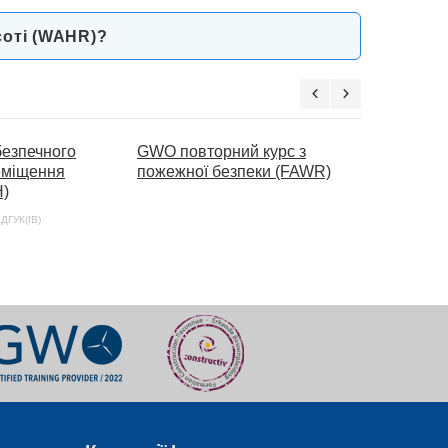
соті (WAHR)?
безпечного
GWO повторний курс з
GWO курс 
еміщення
пожежної безпеки (FAWR)
ручного п
H)
вантажів 
курс
ІДГУК(ІВ)