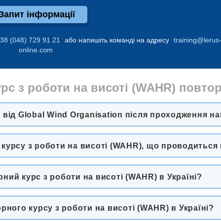
Запит інформації
38 (048) 729 91 21
або напишіть команді на адресу
training@lerus
online.com
рс з роботи на висоті (WAHR) повто
від Global Wind Organisation після проходження н
урсу з роботи на висоті (WAHR), що проводиться 
ий курс з роботи на висоті (WAHR) в Україні?
рного курсу з роботи на висоті (WAHR) в Україні?