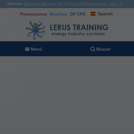
Noticias:
Descuento del curso DP REVALIDATION para junio, julio y agosto - USD1,000! Vietnam, Turquía, Malasia
Spanish
Promociones
Reseñas
DP CPD
Menú
Buscar