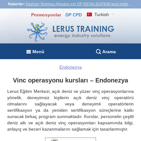
Haberler:
Haziran Temmuz Ağustos için DP REVALIDATION kurs indirimi - USD1,000! Vietnam, Türkiye, Malezya
Turkish
Promosyonlar
DP CPD
Menü
Arama
Endonezya
Vinc operasyonu kursları – Endonezya
Lerus Eğitim Merkezi, açık deniz ve yüzer vinç operasyonlarına
yönelik, deneyimsiz kişilerin açık deniz vinç operatörü
olmalarını sağlayacak veya deneyimli operatörlerin
sertifikasyon ya da yeniden sertifikasyon süreçlerine katkı
sunacak birkaç program sunmaktadır. Kurslar, personelin çeşitli
deniz altı ve açık deniz vinç operasyonları kapsamında bilgi,
anlayış ve beceri kazanmalarını sağlamak için tasarlanmıştır.