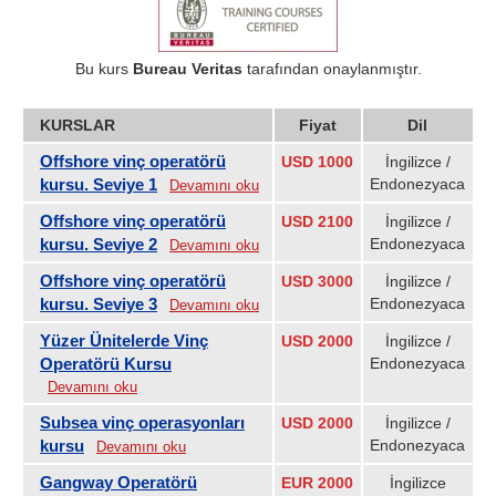
Bu kurs
Bureau Veritas
tarafından onaylanmıştır.
KURSLAR
Fiyat
Dil
Offshore vinç operatörü
USD 1000
İngilizce /
kursu. Seviye 1
Endonezyaca
Devamını oku
Offshore vinç operatörü
USD 2100
İngilizce /
kursu. Seviye 2
Endonezyaca
Devamını oku
Offshore vinç operatörü
USD 3000
İngilizce /
kursu. Seviye 3
Endonezyaca
Devamını oku
Yüzer Ünitelerde Vinç
USD 2000
İngilizce /
Operatörü Kursu
Endonezyaca
Devamını oku
Subsea vinç operasyonları
USD 2000
İngilizce /
kursu
Endonezyaca
Devamını oku
Gangway Operatörü
EUR 2000
İngilizce