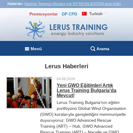
Haberler:
Haziran Temmuz Ağustos için DP REVALIDATION kurs indirimi - USD1,000! Vietnam, Türkiye, Malezya
Turkish
Promosyonlar
DP CPD
Menü
Arama
Lerus Haberleri
04.08.2026
Yeni GWO Eğitimleri Artık
Lerus Training Bulgaria'da
Mevcut!
Lerus Training Bulgaria'nın eğitim
portföyünü Global Wind Organisation
(GWO) kurslarıyla genişlettiğini memnuniyetle
duyuruyoruz: GWO Advanced Rescue
Training (ART) – Hub, GWO Advanced
Rescue Training (ART) – Nacelle ve GWO