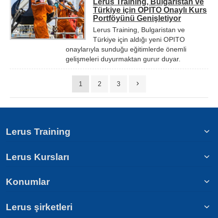
Lerus Training, Bulgaristan ve
Türkiye için OPITO Onaylı Kurs
Portföyünü Genişletiyor
Lerus Training, Bulgaristan ve
Türkiye için aldığı yeni OPITO
onaylarıyla sunduğu eğitimlerde önemli
gelişmeleri duyurmaktan gurur duyar.
1
2
3
Lerus Training
Lerus Kursları
Konumlar
Lerus şirketleri