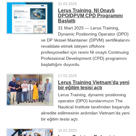
31.03.2025
Lerus Training, NI Onaylı
DPO/DPVM CPD Programını
Başlattı
31 Mart 2025 — Lerus Training,
Dynamic Positioning Operator (DPO)
ve DP Vessel Maintainer (DPVM) sertifikalarını
revalidate etmek isteyen offshore
profesyonelleri için resmi NI onaylı Continuing
Professional Development (CPD) programını
başlattığını duyurdu.
17.02.2025
Lerus Training Vietnam’da yeni
bir eğitim tesisi açtı
Lerus Training, dynamic positioning
operator (DPO) kurslarımızın The
Nautical Institute tarafından başarıyla
akredite edilmesinin ardından Vietnam’da yeni
bir eğitim tesisi açtı.
10.01.2025