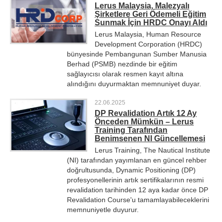
Lerus Malaysia, Malezyalı
Şirketlere Geri Ödemeli Eğitim
Sunmak İçin HRDC Onayı Aldı
Lerus Malaysia, Human Resource
Development Corporation (HRDC)
bünyesinde Pembangunan Sumber Manusia
Berhad (PSMB) nezdinde bir eğitim
sağlayıcısı olarak resmen kayıt altına
alındığını duyurmaktan memnuniyet duyar.
22.06.2025
DP Revalidation Artık 12 Ay
Önceden Mümkün – Lerus
Training Tarafından
Benimsenen NI Güncellemesi
Lerus Training, The Nautical Institute
(NI) tarafından yayımlanan en güncel rehber
doğrultusunda, Dynamic Positioning (DP)
profesyonellerinin artık sertifikalarının resmi
revalidation tarihinden 12 aya kadar önce DP
Revalidation Course'u tamamlayabileceklerini
memnuniyetle duyurur.