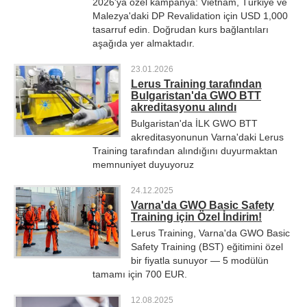
2026'ya özel kampanya:
Vietnam
,
Türkiye
ve
Malezya
'daki DP Revalidation için USD 1,000
tasarruf edin. Doğrudan kurs bağlantıları
aşağıda yer almaktadır.
23.01.2026
Lerus Training tarafından
Bulgaristan'da GWO BTT
akreditasyonu alındı
Bulgaristan'da İLK GWO BTT
akreditasyonunun Varna'daki Lerus
Training tarafından alındığını duyurmaktan
memnuniyet duyuyoruz
24.12.2025
Varna'da GWO Basic Safety
Training için Özel İndirim!
Lerus Training, Varna'da GWO Basic
Safety Training (BST) eğitimini özel
bir fiyatla sunuyor — 5 modülün
tamamı için 700 EUR.
12.08.2025