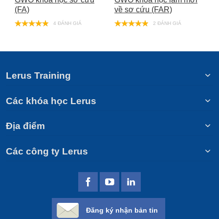
(FA)
về sơ cứu (FAR)
t
c
4 ĐÁNH GIÁ
2 ĐÁNH GIÁ
Lerus Training
Các khóa học Lerus
Địa điểm
Các công ty Lerus
Đăng ký nhận bản tin