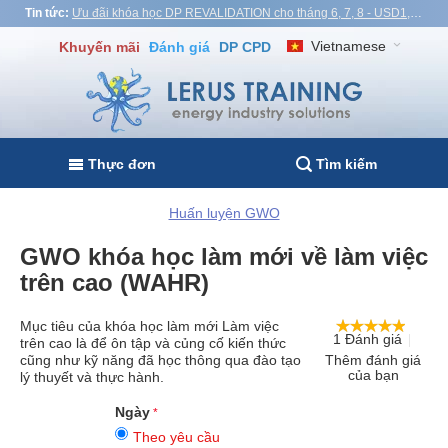
Tin tức:
Ưu đãi khóa học DP REVALIDATION cho tháng 6, 7, 8 - USD1,000! Việt Nam, Thổ Nhĩ Kỳ, Malaysia
Vietnamese
Khuyến mãi
Đánh giá
DP CPD
Thực đơn
Tìm kiếm
Huấn luyện GWO
GWO khóa học làm mới về làm việc
trên cao (WAHR)
Mục tiêu của khóa học làm mới Làm việc
1 Đánh giá
trên cao là để ôn tập và củng cố kiến thức
cũng như kỹ năng đã học thông qua đào tạo
Thêm đánh giá
của bạn
lý thuyết và thực hành.
Ngày
Theo yêu cầu