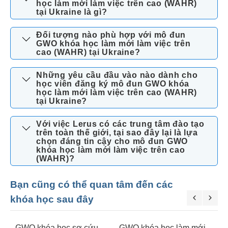
học làm mới làm việc trên cao (WAHR)
tại Ukraine là gì?
Đối tượng nào phù hợp với mô đun
GWO khóa học làm mới làm việc trên
cao (WAHR) tại Ukraine?
Những yêu cầu đầu vào nào dành cho
học viên đăng ký mô đun GWO khóa
học làm mới làm việc trên cao (WAHR)
tại Ukraine?
Với việc Lerus có các trung tâm đào tạo
trên toàn thế giới, tại sao đây lại là lựa
chọn đáng tin cậy cho mô đun GWO
khóa học làm mới làm việc trên cao
(WAHR)?
Bạn cũng có thể quan tâm đến các
khóa học sau đây
GWO khóa học sơ cứu
GWO khóa học làm mới
G