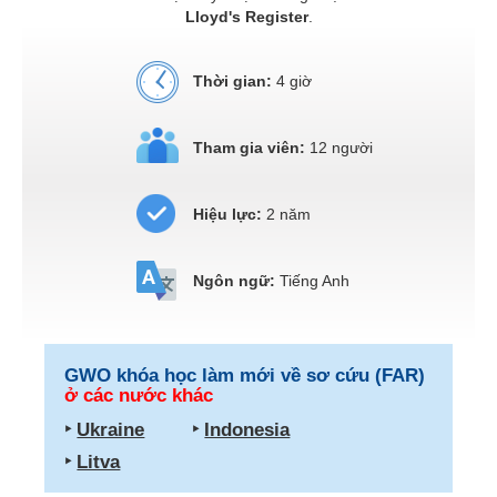
Lloyd's Register
.
Thời gian:
4 giờ
Tham gia viên:
12 người
Hiệu lực:
2 năm
Ngôn ngữ:
Tiếng Anh
GWO khóa học làm mới về sơ cứu (FAR)
ở các nước khác
‣
Ukraine
‣
Indonesia
‣
Litva