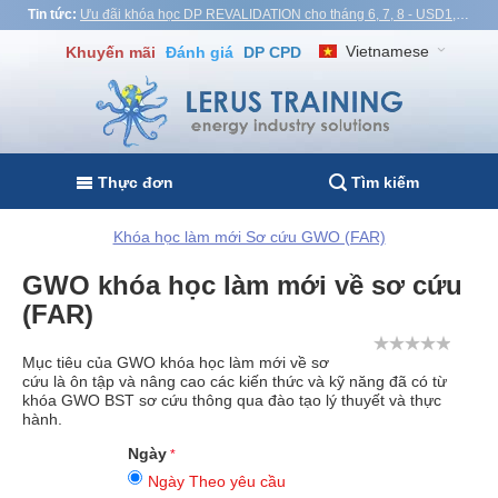
Tin tức:
Ưu đãi khóa học DP REVALIDATION cho tháng 6, 7, 8 - USD1,000! Việt Nam, Thổ Nhĩ Kỳ, Malaysia
Vietnamese
Khuyến mãi
Đánh giá
DP CPD
Thực đơn
Tìm kiếm
Khóa học làm mới Sơ cứu GWO (FAR)
GWO khóa học làm mới về sơ cứu
(FAR)
Mục tiêu của GWO khóa học làm mới về sơ
cứu là ôn tập và nâng cao các kiến thức và kỹ năng đã có từ
khóa GWO BST sơ cứu thông qua đào tạo lý thuyết và thực
hành.
Ngày
Ngày Theo yêu cầu