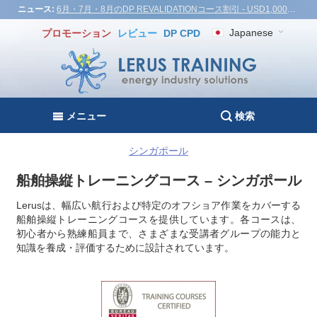
ニュース:
6月・7月・8月のDP REVALIDATIONコース割引 - USD1,000！ベトナム、トルコ、マレーシア
Japanese
プロモーション
レビュー
DP CPD
メニュー
検索
シンガポール
船舶操縦トレーニングコース – シンガポール
Lerusは、幅広い航行および特定のオフショア作業をカバーする
船舶操縦トレーニングコースを提供しています。各コースは、
初心者から熟練船員まで、さまざまな受講者グループの能力と
知識を養成・評価するために設計されています。