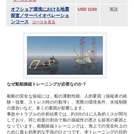
オフショア環境における地震
USD 1100
英語
探査／サーベイオペレーショ
ンコース
コースを見る
なぜ船舶操縦トレーニングが必要なのか？
船舶の安全な操縦には、船の運動性能、人的要因（操縦者の経
験・技量、ストレス時の行動等）、実際の環境条件、水域制限
の度合いなど、多くの要因が影響します。
事故やトラブルの分析結果では、約3分の1に人為的ミスが関与
しており、同じ程度の割合で船の操縦性の悪さも損害の要因と
なっています。船舶操縦トレーニングは、海上での安全向上の
ために最も効果的な手段のひとつです。本トレーニングの目的