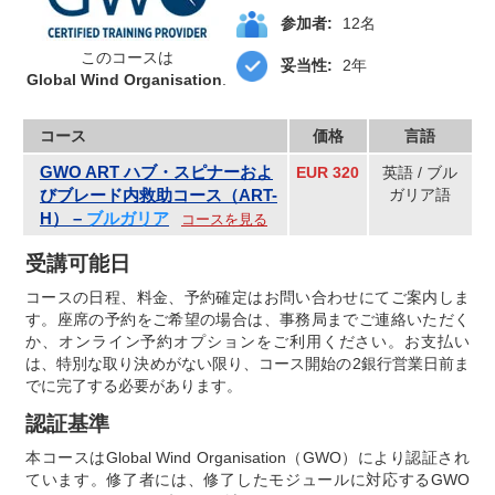
参加者:
12名
このコースは
妥当性:
2年
Global Wind Organisation
.
コース
価格
言語
GWO ART ハブ・スピナーおよ
EUR 320
英語 / ブル
びブレード内救助コース（ART-
ガリア語
H） –
ブルガリア
コースを見る
受講可能日
コースの日程、料金、予約確定はお問い合わせにてご案内しま
す。座席の予約をご希望の場合は、事務局までご連絡いただく
か、オンライン予約オプションをご利用ください。お支払い
は、特別な取り決めがない限り、コース開始の2銀行営業日前ま
でに完了する必要があります。
認証基準
本コースはGlobal Wind Organisation（GWO）により認証され
ています。修了者には、修了したモジュールに対応するGWO