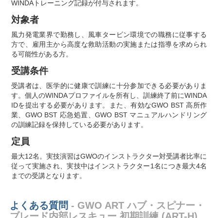
WINDAトレーニング記録が付与されます。
対象者
風力発電業界で勤務し、風車タービン環境での職務に従事する
方で、雇用主から高度な救助活動の実施または指導を求められ
る可能性がある方。
受講条件
受講者は、医学的に健康で訓練に十分参加できる必要がありま
す。個人のWINDAプロファイルを所有し、訓練終了前にWINDA
IDを提出する必要があります。また、有効なGWO BST 高所作
業、GWO BST 応急処置、GWO BST マニュアルハンドリング
の訓練記録を保持している必要があります。
定員
最大12名。実技演習はGWOのインストラクター対受講者比率に
従って実施され、実技中はインストラクター1名につき最大4名
までの受講となります。
よくある質問
- GWO ART ハブ・スピナー・
ブレード内部レスキュー 初期訓練 (ART-H)