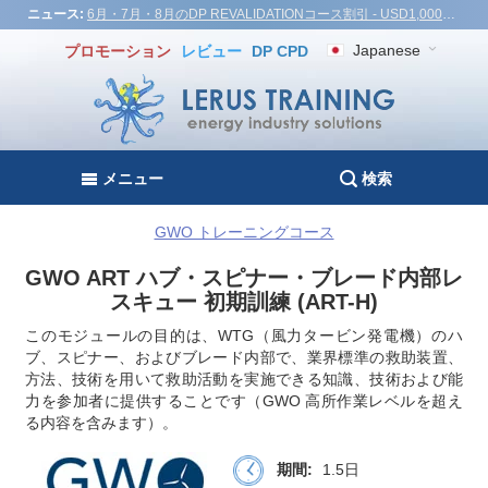
ニュース:
6月・7月・8月のDP REVALIDATIONコース割引 - USD1,000！ベトナム、トルコ、マレーシア
Japanese
プロモーション
レビュー
DP CPD
メニュー
検索
GWO トレーニングコース
GWO ART ハブ・スピナー・ブレード内部レ
スキュー 初期訓練 (ART-H)
このモジュールの目的は、WTG（風力タービン発電機）のハ
ブ、スピナー、およびブレード内部で、業界標準の救助装置、
方法、技術を用いて救助活動を実施できる知識、技術および能
力を参加者に提供することです（GWO 高所作業レベルを超え
る内容を含みます）。
期間:
1.5日