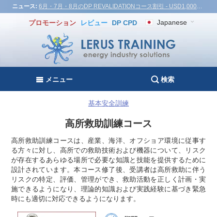
ニュース:
6月・7月・8月のDP REVALIDATIONコース割引 - USD1,000！ベトナム、トルコ、マレーシア
Japanese
プロモーション
レビュー
DP CPD
メニュー
検索
基本安全訓練
高所救助訓練コース
高所救助訓練コースは、産業、海洋、オフショア環境に従事す
る方々に対し、高所での救助技術および機器について、リスク
が存在するあらゆる場所で必要な知識と技能を提供するために
設計されています。本コース修了後、受講者は高所救助に伴う
リスクの特定、評価、管理ができ、救助活動を正しく計画・実
施できるようになり、理論的知識および実践経験に基づき緊急
時にも適切に対応できるようになります。