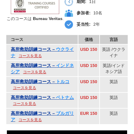
期間:
1日
参加者:
10名
このコースは
Bureau Veritas
.
妥当性:
2年
コース
価格
言語
高所救助訓練コース –
ウクライ
USD 150
英語 /ウクラ
ナ
イナ
コースを見る
高所救助訓練コース –
インドネ
USD 150
英語/インド
シア
ネシア語
コースを見る
高所救助訓練コース –
トルコ
USD 150
英語
コースを見る
高所救助訓練コース –
ベトナム
USD 150
英語
コースを見る
高所救助訓練コース –
ブルガリ
EUR 150
英語
ア
コースを見る