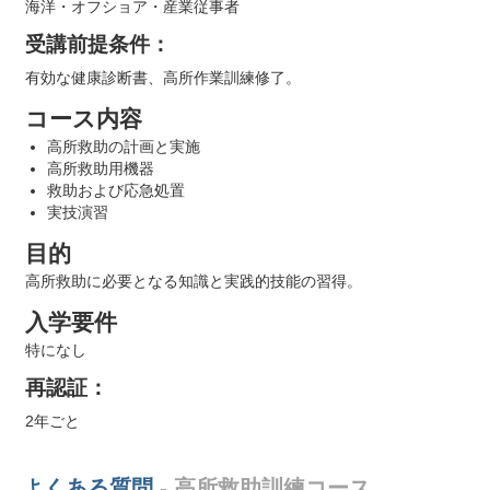
海洋・オフショア・産業従事者
受講前提条件：
有効な健康診断書、高所作業訓練修了。
コース内容
高所救助の計画と実施
高所救助用機器
救助および応急処置
実技演習
目的
高所救助に必要となる知識と実践的技能の習得。
入学要件
特になし
再認証：
2年ごと
よくある質問
- 高所救助訓練コース