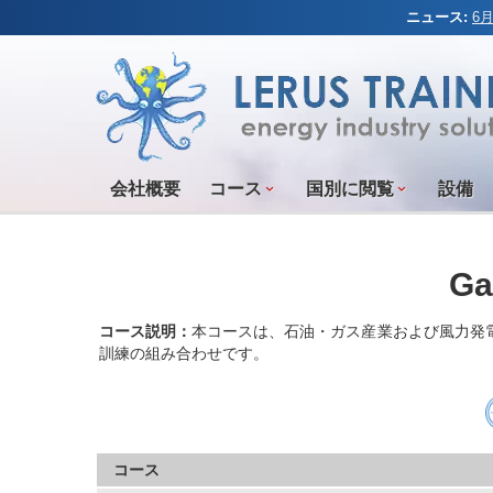
ニュース:
6
会社概要
コース
国別に閲覧
設備
G
コース説明：
本コースは、石油・ガス産業および風力発電業
訓練の組み合わせです。
コース