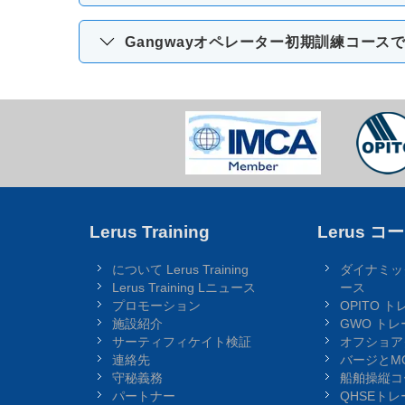
Gangwayオペレーター初期訓練コース
Lerus Training
Lerus コ
について Lerus Training
ダイナミッ
Lerus Training Lニュース
ース
プロモーション
OPITO 
施設紹介
GWO ト
サーティフィケイト検証
オフショア
連絡先
バージとM
守秘義務
船舶操縦コ
パートナー
QHSEト