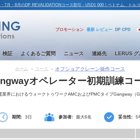
月・7月・8月のDP REVALIDATIONコース割引 - USD1,000！ベトナム、ト
プロモーション
最新
レビュー
DP CPD
検証
よくあるご質問
ニュース
連絡先
LERUS 
オフショアクレーン操作コース
ホーム
コース
angwayオペレーター初期訓練コ
界におけるウォークトゥワークAMCおよびPMCタイプGangway（G
期間:
3日
参加者:
最大6名
妥当性:
5