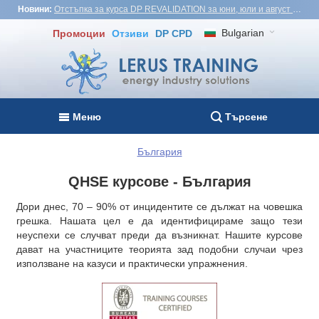
Новини:
Отстъпка за курса DP REVALIDATION за юни, юли и август - USD1,000! Виетнам, Турция, Малайзия
Bulgarian
Промоции
Отзиви
DP CPD
Меню
Търсене
България
QHSE курсове - България
Дори днес, 70 – 90% от инцидентите се дължат на човешка
грешка. Нашата цел е да идентифицираме защо тези
неуспехи се случват преди да възникнат. Нашите курсове
дават на участниците теорията зад подобни случаи чрез
използване на казуси и практически упражнения.