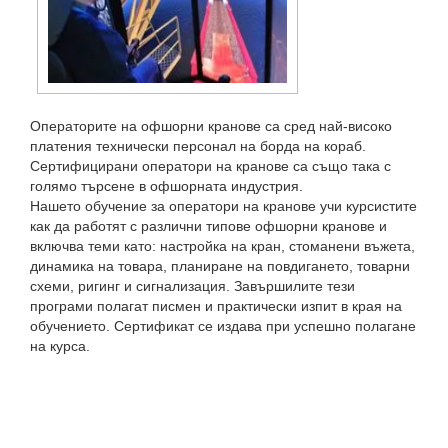
Операторите на офшорни кранове са сред най-високо
платения технически персонал на борда на кораб.
Сертифицирани оператори на кранове са също така с
голямо търсене в офшорната индустрия.
Нашето обучение за оператори на кранове учи курсистите
как да работят с различни типове офшорни кранове и
включва теми като: настройка на кран, стоманени въжета,
динамика на товара, планиране на повдигането, товарни
схеми, ригинг и сигнализация. Завършилите тези
програми полагат писмен и практически изпит в края на
обучението. Сертификат се издава при успешно полагане
на курса.