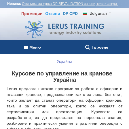
Новини:
Отстъпка за курса DP REVALIDATION за юни, юли и август - USD1,000! Виетнам, Турция, Малайзия
Bulgarian
Промоции
Отзиви
DP CPD
Меню
Търсене
Украйна
Курсове по управление на кранове –
Украйна
Lerus предлага няколко програми за работа с офшорни и
плаващи кранове, предназначени както за лица без опит,
които желаят да станат оператори на офшорни кранове,
така и за опитни оператори, които се нуждаят от
сертификация или преатестация. Курсовете са
разработени, за да предоставят на персонала знания,
разбиране и практически умения в различни операции с
subsea и офшорни кранове.