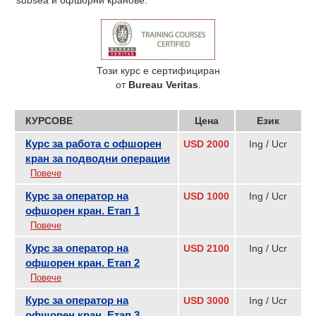
Този курс е сертифициран
от
Bureau Veritas
.
КУРСОВЕ
Цена
Език
Курс за работа с офшорен
USD 2000
Ing / Ucr
кран за подводни операции
Повече
Курс за оператор на
USD 1000
Ing / Ucr
офшорен кран. Етап 1
Повече
Курс за оператор на
USD 2100
Ing / Ucr
офшорен кран. Етап 2
Повече
Курс за оператор на
USD 3000
Ing / Ucr
офшорен кран. Етап 3