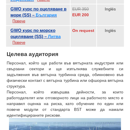
GWO курс по оцеляване в
EUR 350
Inglés
море (SS) –
България
EUR 200
Повече
GWO курс по морско
On request
Inglés
оцеляване (SS) –
Литва
Повече
Целева аудитория
Персонал, който ще работи във вятърната индустрия или
свързани сектори и ще изпълнява служебните си
задължения във вятърна турбинна среда, обикновено във
физически контакт с вятърна турбина или офшорна вятърна
структура.
Персонал, който извършва дейности, за които
работодателят или отговорното лице на работното място е
направил оценка на риска, като обучение по един или
повече модули от стандарта BST може да намали
идентифицираните рискове.