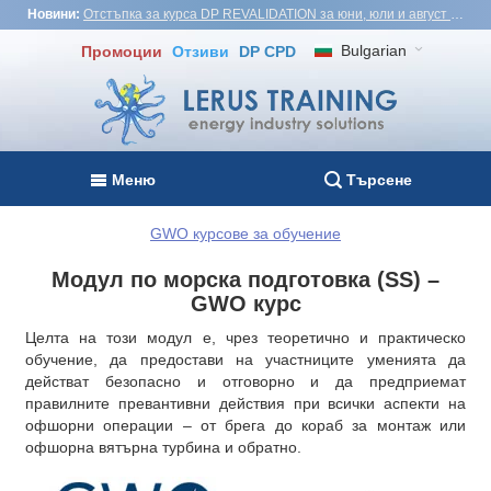
Новини:
Отстъпка за курса DP REVALIDATION за юни, юли и август - USD1,000! Виетнам, Турция, Малайзия
Bulgarian
Промоции
Отзиви
DP CPD
Меню
Търсене
GWO курсове за обучение
Модул по морска подготовка (SS) –
GWO курс
Целта на този модул е, чрез теоретично и практическо
обучение, да предостави на участниците уменията да
действат безопасно и отговорно и да предприемат
правилните превантивни действия при всички аспекти на
офшорни операции – от брега до кораб за монтаж или
офшорна вятърна турбина и обратно.