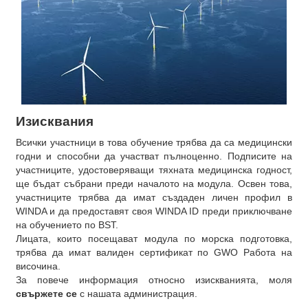
Изисквания
Всички участници в това обучение трябва да са медицински
годни и способни да участват пълноценно. Подписите на
участниците, удостоверяващи тяхната медицинска годност,
ще бъдат събрани преди началото на модула. Освен това,
участниците трябва да имат създаден личен профил в
WINDA
и да предоставят своя WINDA ID преди приключване
на обучението по BST.
Лицата, които посещават модула по морска подготовка,
трябва да имат валиден сертификат по GWO Работа на
височина.
За повече информация относно изискванията, моля
свържете се
с нашата администрация.