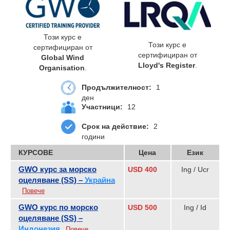
Този курс е
Този курс е
сертифициран от
сертифициран от
Global Wind
Lloyd's Register
.
Organisation
.
Продължителност:
1
ден
Участници:
12
Срок на действие:
2
години
КУРСОВЕ
Цена
Език
GWO курс за морско
USD 400
Ing / Ucr
оцеляване (SS) –
Украйна
Повече
GWO курс по морско
USD 500
Ing / Id
оцеляване (SS) –
Индонезия
Повече