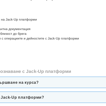
а на Jack-Up платформи
антна документация
близост до брега
и с операциите и дейностите с Jack-Up платформи
апознаване с Jack-Up платформи
ършване на курса?
с Jack-Up платформи?