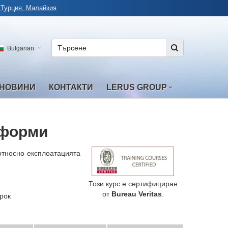
 Турция, Малайзия
Bulgarian
НОВИНИ
КОНТАКТИ
LERUS GROUP
тформи
относно експлоатацията
Този курс е сертифициран
от
Bureau Veritas
.
рок