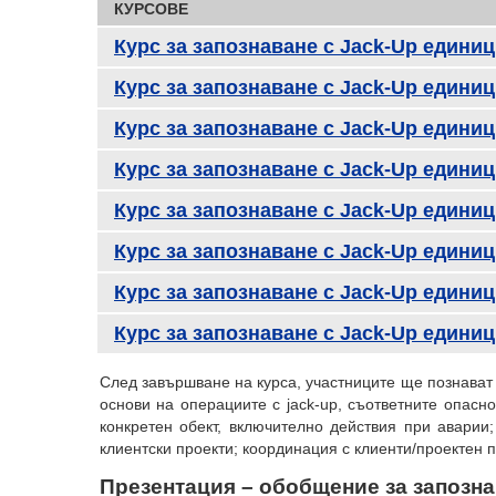
КУРСОВЕ
Курс за запознаване с Jack-Up едини
Курс за запознаване с Jack-Up едини
Курс за запознаване с Jack-Up едини
Курс за запознаване с Jack-Up едини
Курс за запознаване с Jack-Up едини
Курс за запознаване с Jack-Up едини
Курс за запознаване с Jack-Up едини
Курс за запознаване с Jack-Up едини
След завършване на курса, участниците ще познават и
основи на операциите с jack-up, съответните опасн
конкретен обект, включително действия при авари
клиентски проекти; координация с клиенти/проектен
Презентация – обобщение за запозн