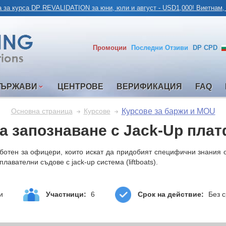
 за курса DP REVALIDATION за юни, юли и август - USD1,000! Виетнам,
Промоции
Последни
Отзиви
DP CPD
ДЪРЖАВИ
ЦЕНТРОВЕ
ВЕРИФИКАЦИЯ
FAQ
Курсове за баржи и MOU
Основна страница
Курсове
за запознаване с Jack-Up пла
ботен за офицери, които искат да придобият специфични знания 
авателни съдове с jack-up система (liftboats).
и
Участници:
6
Срок на действие:
Без с