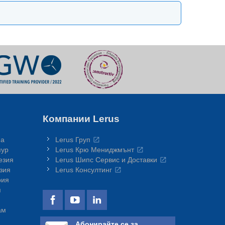
Компании Lerus
на
Lerus Груп
пур
Lerus Крю Мениджмънт
езия
Lerus Шипс Сервис и Доставки
зия
Lerus Консултинг
рия
я
ам
Абонирайте се за