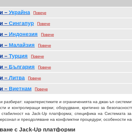
ци –
Украйна
Повече
ци –
Сингапур
Повече
ци –
Индонезия
Повече
ци –
Малайзия
Повече
ци –
Турция
Повече
ци –
България
Повече
ци –
Литва
Повече
ци –
Виетнам
Повече
 разбират: характеристиките и ограниченията на джак-ъп системит
ости и контролиращи мерки; оборудване, критично за безопаснос
и; стабилност на Jack-Up платформа; специфика на Системата за
 персонал и преодоляване на конфликтни процедури; особености н
аване с Jack-Up платформи