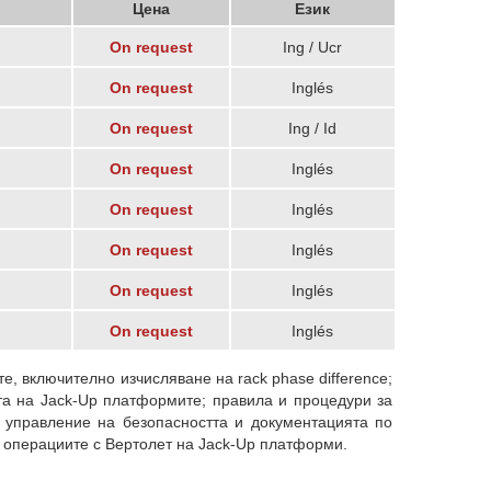
Цена
Език
On request
Ing / Ucr
On request
Inglés
On request
Ing / Id
On request
Inglés
On request
Inglés
On request
Inglés
On request
Inglés
On request
Inglés
е, включително изчисляване на rack phase difference;
тта на Jack-Up платформите; правила и процедури за
 управление на безопасността и документацията по
а операциите с Вертолет на Jack-Up платформи.