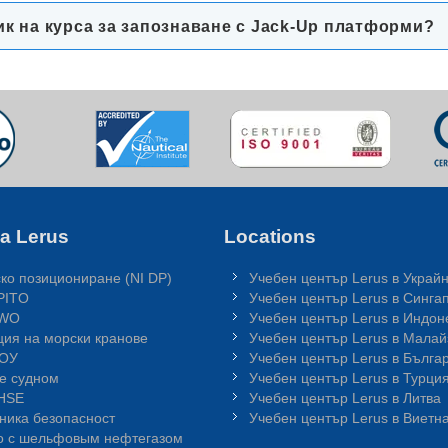
ик на курса за запознаване с Jack-Up платформи?
а Lerus
Locations
ко позициониране (NI DP)
Учебен център Lerus в Украй
PITO
Учебен център Lerus в Синга
GWO
Учебен център Lerus в Индон
ция на морски кранове
Учебен център Lerus в Малай
МОУ
Учебен център Lerus в Бълга
е судном
Учебен център Lerus в Турци
QHSE
Учебен център Lerus в Литва
хника безопасност
Учебен център Lerus в Виетн
о с шельфовым нефтегазом