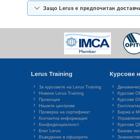
Защо Lerus е предпочитан доставч
Lerus Training
Курсове н
За курсовете на Lerus Training
Динамичес
Новини Lerus Training
Курсове O
Промоции
Курсове 
Нашите центрове
Експлоата
Проверка на сертификат
Баржа и 
Контактна информация
Управлени
Конфиденциалност
Курсове 
Блог Lerus
Базова те
Въведение в офшорите
Знакомств