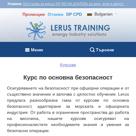
Новини:
Отстъпка за курса DP REVALIDATION за юни, юли и август - USD1,000! Виетнам, Турция, Малайзия
Bulgarian
Промоции
Отзиви
DP CPD
Меню
Търсене
Курсове
Курс по основна безопасност
Осигуряването на безопасност при офшорни операции е от
съществено значение и започва с цялостно обучение. Lerus
предлага разнообразна гама от курсове по основна
безопасност, адаптирани за морската и офшорната
индустрия. От работа в ограничени пространства до работа
на височина, нашите курсове осигуряват на
професионалистите необходимите знания и умения за
безопасни операции.