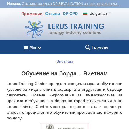
Новини:
Отстъпка за курса DP REVALIDATION за юни, юли и август - USD1,000! Виетнам, Турция, Малайзия
Bulgarian
Промоции
Отзиви
DP CPD
Меню
Търсене
Виетнам
Обучение на борда – Виетнам
Lerus Training Center предлага специализирани обучителни
курсове за лица с опит в офшорната индустрия и бъдещи
служители. Повече информация за възможностите за
практика и обучение на борда на кораб с асистенцията на
Lerus Training Centre може да откриете на тази страница.
Списък с предлаганите обучителни програми ще намерите
по-долу: