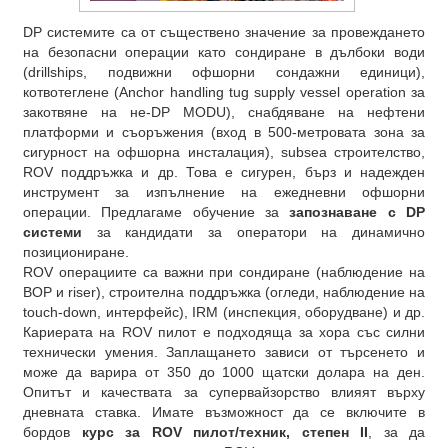
DP системите са от съществено значение за провеждането
на безопасни операции като сондиране в дълбоки води
(drillships, подвижни офшорни сондажни единици),
котвотеглене (Anchor handling tug supply vessel operation за
закотвяне на не-DP MODU), снабдяване на нефтени
платформи и съоръжения (вход в 500-метровата зона за
сигурност на офшорна инсталация), subsea строителство,
ROV поддръжка и др. Това е сигурен, бърз и надежден
инструмент за изпълнение на ежедневни офшорни
операции. Предлагаме обучение за
запознаване с DP
системи
за кандидати за оператори на динамично
позициониране.
ROV операциите са важни при сондиране (наблюдение на
BOP и riser), строителна поддръжка (огледи, наблюдение на
touch-down, интерфейс), IRM (инспекция, оборудване) и др.
Кариерата на ROV пилот е подходяща за хора със силни
технически умения. Заплащането зависи от търсенето и
може да варира от 350 до 1000 щатски долара на ден.
Опитът и качествата за супервайзорство влияят върху
дневната ставка. Имате възможност да се включите в
бордов
курс за ROV пилот/техник, степен II
, за да