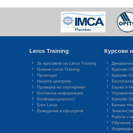
Lerus Training
Курсове н
За курсовете на Lerus Training
Динамичес
Новини Lerus Training
Курсове O
Промоции
Курсове 
Нашите центрове
Експлоата
Проверка на сертификат
Баржа и 
Контактна информация
Управлени
Конфиденциалност
Курсове 
Блог Lerus
Базова те
Въведение в офшорите
Знакомств
Работа с 
Обучение 
Индивидуа