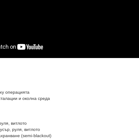
рху операцията
сталации и околна среда
руля, витлото
усър, руля, витлото
хранване (semi-blackout)