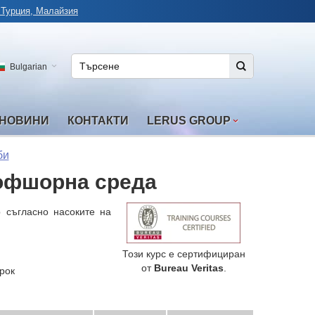
 Турция, Малайзия
Bulgarian
НОВИНИ
КОНТАКТИ
LERUS GROUP
би
 офшорна среда
 съгласно насоките на
Този курс е сертифициран
от
Bureau Veritas
.
рок