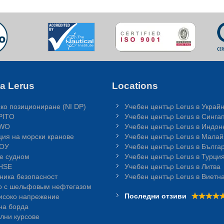
а Lerus
Locations
ко позициониране (NI DP)
Учебен център Lerus в Украй
PITO
Учебен център Lerus в Синга
GWO
Учебен център Lerus в Индон
ция на морски кранове
Учебен център Lerus в Малай
МОУ
Учебен център Lerus в Бълга
е судном
Учебен център Lerus в Турци
QHSE
Учебен център Lerus в Литва
хника безопасност
Учебен център Lerus в Виетн
о с шельфовым нефтегазом
Последни отзиви
високо напрежение
на борда
лни курсове