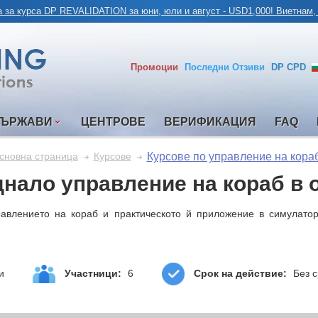
 за курса DP REVALIDATION за юни, юли и август - USD1,000! Виетнам,
Промоции
Последни
Отзиви
DP CPD
ДЪРЖАВИ
ЦЕНТРОВЕ
ВЕРИФИКАЦИЯ
FAQ
Курсове по управление на кора
сновна страница
Курсове
днало управление на кораб в
авлението на кораб и практическото й приложение в симулатор
и
Участници:
6
Срок на действие:
Без с