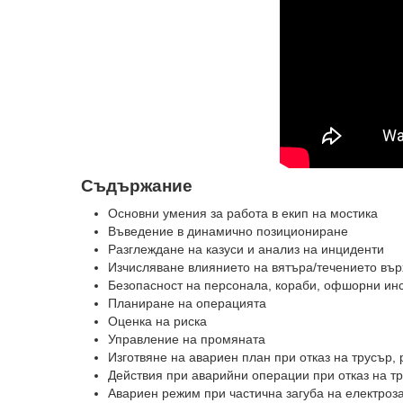
Съдържание
Основни умения за работа в екип на мостика
Въведение в динамично позициониране
Разглеждане на казуси и анализ на инциденти
Изчисляване влиянието на вятъра/течението въ
Безопасност на персонала, кораби, офшорни ин
Планиране на операцията
Оценка на риска
Управление на промяната
Изготвяне на авариен план при отказ на трусър, 
Действия при аварийни операции при отказ на тр
Авариен режим при частична загуба на електроза