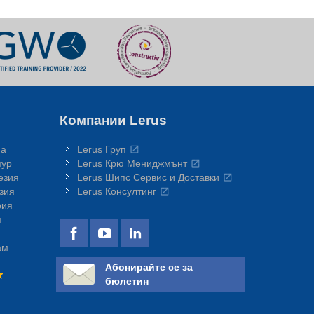
Компании Lerus
на
Lerus Груп
пур
Lerus Крю Мениджмънт
езия
Lerus Шипс Сервис и Доставки
зия
Lerus Консултинг
рия
я
ам
Абонирайте се за
бюлетин