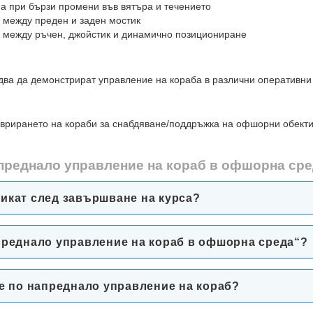
а при бързи промени във вятъра и течението
 между преден и заден мостик
 между ръчен, джойстик и динамично позициониране
два да демонстрират управление на кораба в различни оперативни
еврирането на кораби за снабдяване/поддръжка на офшорни обекти
апреднало управление на кораб в офшорна ср
икат след завършване на курса?
преднало управление на кораб в офшорна среда“?
ие по напреднало управление на кораб?