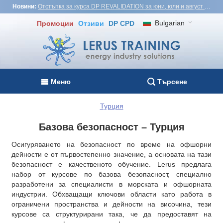
Новини:
Отстъпка за курса DP REVALIDATION за юни, юли и август - USD1,000! Виетнам, Турция, Малайзия
Bulgarian
Промоции
Отзиви
DP CPD
Меню
Търсене
Турция
Базова безопасност – Турция
Осигуряването на безопасност по време на офшорни
дейности е от първостепенно значение, а основата на тази
безопасност е качественото обучение. Lerus предлага
набор от курсове по базова безопасност, специално
разработени за специалисти в морската и офшорната
индустрии. Обхващащи ключови области като работа в
ограничени пространства и дейности на височина, тези
курсове са структурирани така, че да предоставят на