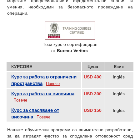
морските професионалисти фундаментални знания и
умения, необходими за безопасното провеждане на
операции.
Този курс е сертифициран
от
Bureau Veritas
.
КУРСОВЕ
Цена
Език
Курс за работа в ограничени
USD 400
Inglés
пространства
Повече
Курс за работа на височина
USD 300
Inglés
Повече
Курс за спасяване от
USD 150
Inglés
височина
Повече
Нашите обучителни програми са внимателно разработени,
за да изградят чувство за споделена отговорност сред