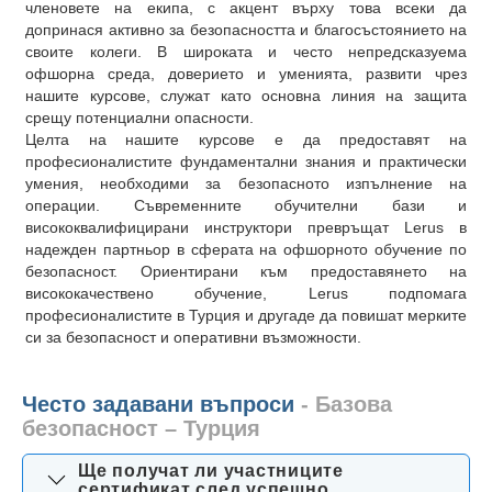
членовете на екипа, с акцент върху това всеки да
допринася активно за безопасността и благосъстоянието на
своите колеги. В широката и често непредсказуема
офшорна среда, доверието и уменията, развити чрез
нашите курсове, служат като основна линия на защита
срещу потенциални опасности.
Целта на нашите курсове е да предоставят на
професионалистите фундаментални знания и практически
умения, необходими за безопасното изпълнение на
операции. Съвременните обучителни бази и
висококвалифицирани инструктори превръщат Lerus в
надежден партньор в сферата на офшорното обучение по
безопасност. Ориентирани към предоставянето на
висококачествено обучение, Lerus подпомага
професионалистите в Турция и другаде да повишат мерките
си за безопасност и оперативни възможности.
Често задавани въпроси
- Базова
безопасност – Турция
Ще получат ли участниците
сертификат след успешно