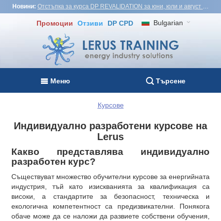
Новини:
Отстъпка за курса DP REVALIDATION за юни, юли и август - USD1,000! Виетнам, Турция, Малайзия
Bulgarian
Промоции
Отзиви
DP CPD
Меню
Търсене
Курсове
Индивидуално разработени курсове на
Lerus
Какво представлява индивидуално
разработен курс?
Съществуват множество обучителни курсове за енергийната
индустрия, тъй като изискванията за квалификация са
високи, а стандартите за безопасност, техническа и
екологична компетентност са предизвикателни. Понякога
обаче може да се наложи да развиете собствени обучения,