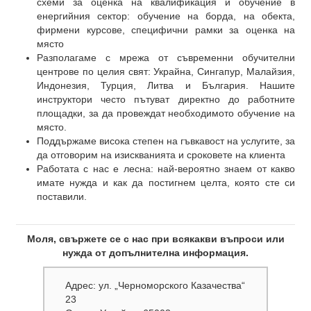
схеми за оценка на квалификация и обучение в
енергийния сектор: обучение на борда, на обекта,
фирмени курсове, специфични рамки за оценка на
място
Разполагаме с мрежа от съвременни обучителни
центрове по целия свят: Украйна, Сингапур, Малайзия,
Индонезия, Турция, Литва и България. Нашите
инструктори често пътуват директно до работните
площадки, за да провеждат необходимото обучение на
място.
Поддържаме висока степен на гъвкавост на услугите, за
да отговорим на изискванията и сроковете на клиента
Работата с нас е лесна: най-вероятно знаем от какво
имате нужда и как да постигнем целта, която сте си
поставили.
Моля, свържете се с нас при всякакви въпроси или
нужда от допълнителна информация.
Адрес: ул. „Черноморского Казачества“
23