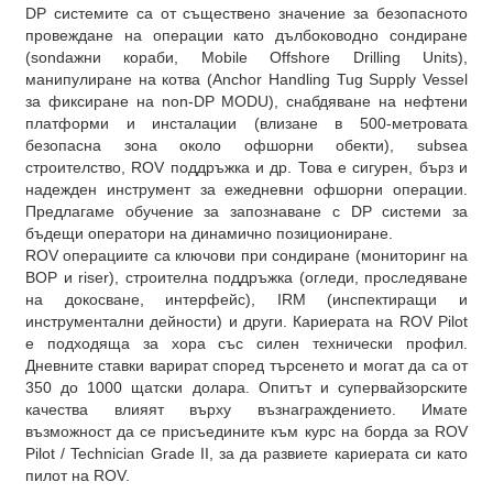
DP системите са от съществено значение за безопасното
провеждане на операции като дълбоководно сондиране
(sondaжни кораби, Mobile Offshore Drilling Units),
манипулиране на котва (Anchor Handling Tug Supply Vessel
за фиксиране на non-DP MODU), снабдяване на нефтени
платформи и инсталации (влизане в 500-метровата
безопасна зона около офшорни обекти), subsea
строителство, ROV поддръжка и др. Това е сигурен, бърз и
надежден инструмент за ежедневни офшорни операции.
Предлагаме обучение за запознаване с DP системи за
бъдещи оператори на динамично позициониране.
ROV операциите са ключови при сондиране (мониторинг на
BOP и riser), строителна поддръжка (огледи, проследяване
на докосване, интерфейс), IRM (инспектиращи и
инструментални дейности) и други. Кариерата на ROV Pilot
е подходяща за хора със силен технически профил.
Дневните ставки варират според търсенето и могат да са от
350 до 1000 щатски долара. Опитът и супервайзорските
качества влияят върху възнаграждението. Имате
възможност да се присъедините към курс на борда за ROV
Pilot / Technician Grade II, за да развиете кариерата си като
пилот на ROV.