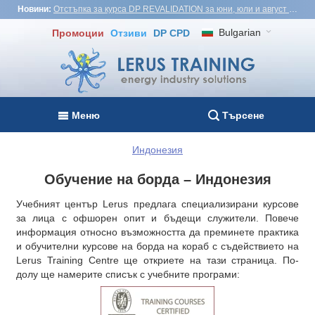
Новини:
Отстъпка за курса DP REVALIDATION за юни, юли и август - USD1,000! Виетнам, Турция, Малайзия
Bulgarian
Промоции
Отзиви
DP CPD
Меню
Търсене
Индонезия
Обучение на борда – Индонезия
Учебният център Lerus предлага специализирани курсове
за лица с офшорен опит и бъдещи служители. Повече
информация относно възможността да преминете практика
и обучителни курсове на борда на кораб с съдействието на
Lerus Training Centre ще откриете на тази страница. По-
долу ще намерите списък с учебните програми: