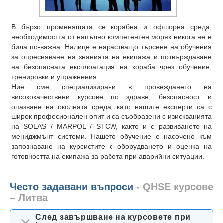
В бързо променящата се корабна и офшорна среда,
необходимостта от напълно компетентен моряк никога не е
била по-важна. Налице е нарастващо търсене на обучения
за опресняване на знанията на екипажа и потвърждаване
на безопасната експлоатация на кораба чрез обучение,
тренировки и упражнения.
Ние сме специализирани в провеждането на
висококачествени курсове по здраве, безопасност и
опазване на околната среда, като нашите експерти са с
широк професионален опит и са съобразени с изискванията
на SOLAS / MARPOL / STCW, както и с развиването на
мениджмънт системи. Нашето обучение е насочено към
запознаване на курсистите с оборудването и оценка на
готовността на екипажа за работа при аварийни ситуации.
Често задавани въпроси
- QHSE курсове
– Литва
След завършване на курсовете при