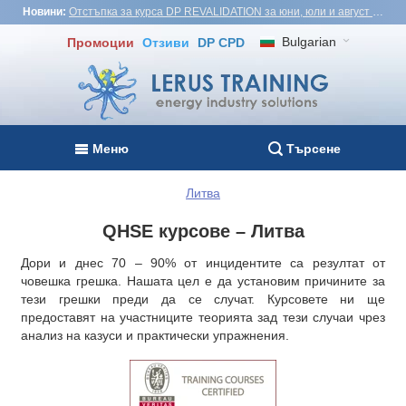
Новини:
Отстъпка за курса DP REVALIDATION за юни, юли и август - USD1,000! Виетнам, Турция, Малайзия
Bulgarian
Промоции
Отзиви
DP CPD
Меню
Търсене
Литва
QHSE курсове – Литва
Дори и днес 70 – 90% от инцидентите са резултат от
човешка грешка. Нашата цел е да установим причините за
тези грешки преди да се случат. Курсовете ни ще
предоставят на участниците теорията зад тези случаи чрез
анализ на казуси и практически упражнения.