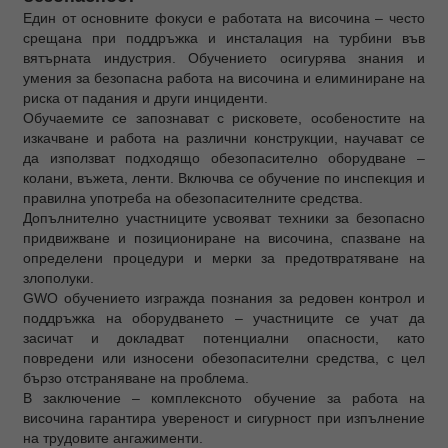
Един от основните фокуси е работата на височина – често
срещана при поддръжка и инсталация на турбини във
вятърната индустрия. Обучението осигурява знания и
умения за безопасна работа на височина и елиминиране на
риска от падания и други инциденти.
Обучаемите се запознават с рисковете, особеностите на
изкачване и работа на различни конструкции, научават се
да използват подходящо обезопасително оборудване –
колани, въжета, ленти. Включва се обучение по инспекция и
правилна употреба на обезопасителните средства.
Допълнително участниците усвояват техники за безопасно
придвижване и позициониране на височина, спазване на
определени процедури и мерки за предотвратяване на
злополуки.
GWO обучението изгражда познания за редовен контрол и
поддръжка на оборудването – участниците се учат да
засичат и докладват потенциални опасности, като
повредени или износени обезопасителни средства, с цел
бързо отстраняване на проблема.
В заключение – комплексното обучение за работа на
височина гарантира увереност и сигурност при изпълнение
на трудовите ангажименти.