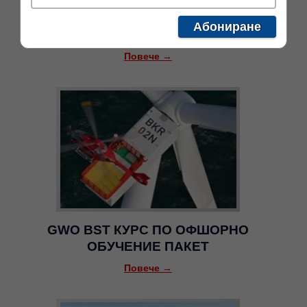
GWO BST ОПРЕСНИТЕЛЕН КУРС ПО
Абониране
НАЗЕМНА ПОДГОТОВКА ПАКЕТ
Повече →
GWO BST КУРС ПО ОФШОРНО
ОБУЧЕНИЕ ПАКЕТ
Повече →