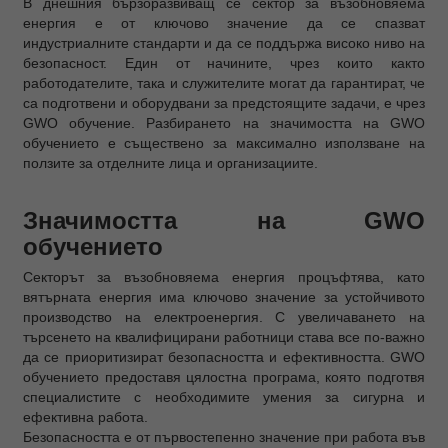
В днешния бързоразвиващ се сектор за възобновяема
енергия е от ключово значение да се спазват
индустриалните стандарти и да се поддържа високо ниво на
безопасност. Един от начините, чрез които както
работодателите, така и служителите могат да гарантират, че
са подготвени и оборудвани за предстоящите задачи, е чрез
GWO обучение. Разбирането на значимостта на GWO
обучението е съществено за максимално използване на
ползите за отделните лица и организациите.
Значимостта на GWO
обучението
Секторът за възобновяема енергия процъфтява, като
вятърната енергия има ключово значение за устойчивото
производство на електроенергия. С увеличаването на
търсенето на квалифицирани работници става все по-важно
да се приоритизират безопасността и ефективността. GWO
обучението предоставя цялостна програма, която подготвя
специалистите с необходимите умения за сигурна и
ефективна работа.
Безопасността е от първостепенно значение при работа във