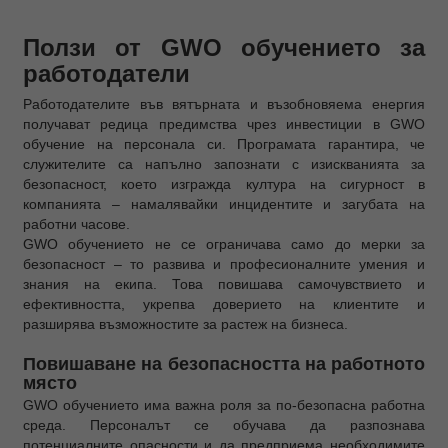
Ползи от GWO обучението за
работодатели
Работодателите във вятърната и възобновяема енергия
получават редица предимства чрез инвестиции в GWO
обучение на персонала си. Програмата гарантира, че
служителите са напълно запознати с изискванията за
безопасност, което изгражда култура на сигурност в
компанията – намалявайки инцидентите и загубата на
работни часове.
GWO обучението не се ограничава само до мерки за
безопасност – то развива и професионалните умения и
знания на екипа. Това повишава самочувствието и
ефективността, укрепва доверието на клиентите и
разширява възможностите за растеж на бизнеса.
Повишаване на безопасността на работното
място
GWO обучението има важна роля за по-безопасна работна
среда. Персоналът се обучава да разпознава
потенциалните опасности и да предприема необходимите