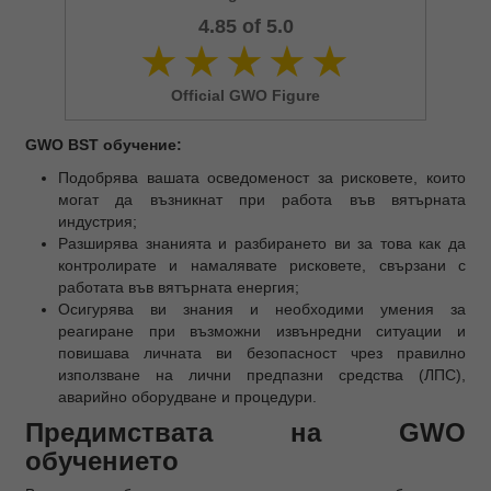
4.85 of 5.0
Official GWO Figure
GWO BST обучение:
Подобрява вашата осведоменост за рисковете, които
могат да възникнат при работа във вятърната
индустрия;
Разширява знанията и разбирането ви за това как да
контролирате и намалявате рисковете, свързани с
работата във вятърната енергия;
Осигурява ви знания и необходими умения за
реагиране при възможни извънредни ситуации и
повишава личната ви безопасност чрез правилно
използване на лични предпазни средства (ЛПС),
аварийно оборудване и процедури.
Предимствата на GWO
обучението