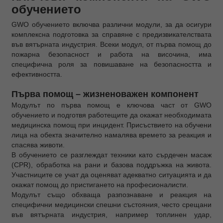
обучението
GWO обучението включва различни модули, за да осигури
комплексна подготовка за справяне с предизвикателствата
във вятърната индустрия. Всеки модул, от първа помощ до
пожарна безопасност и работа на височина, има
специфична роля за повишаване на безопасността и
ефективността.
Първа помощ – жизненоважен компонент
Модулът по първа помощ е ключова част от GWO
обучението и подготвя работещите да окажат необходимата
медицинска помощ при инцидент. Присъствието на обучени
лица на обекта значително намалява времето за реакция и
спасява животи.
В обучението се разглеждат техники като сърдечен масаж
(CPR), обработка на рани и базова поддръжка на живота.
Участниците се учат да оценяват адекватно ситуацията и да
окажат помощ до пристигането на професионалисти.
Модулът също обхваща разпознаване и реакция на
специфични медицински спешни състояния, често срещани
във вятърната индустрия, например топлинен удар,