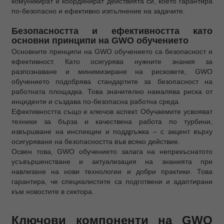
комуникират и координират действията си, което гарантира
по-безопасно и ефективно изпълнение на задачите.
Безопасността и ефективността като
основни принципи на GWO обучението
Основните принципи на GWO обучението са безопасност и
ефективност. Като осигурява нужните знания за
разпознаване и минимизиране на рисковете, GWO
обучението подобрява стандартите за безопасност на
работната площадка. Това значително намалява риска от
инциденти и създава по-безопасна работна среда.
Ефективността също е ключов аспект. Обучаемите усвояват
техники за бърза и качествена работа по турбини,
извършване на инспекции и поддръжка – с акцент върху
осигуряване на безопасността във всяко действие.
Освен това, GWO обучението залага на непрекъснатото
усъвършенстване и актуализация на знанията при
навлизане на нови технологии и добри практики. Това
гарантира, че специалистите са подготвени и адаптирани
към новостите в сектора.
Ключови компоненти на GWO