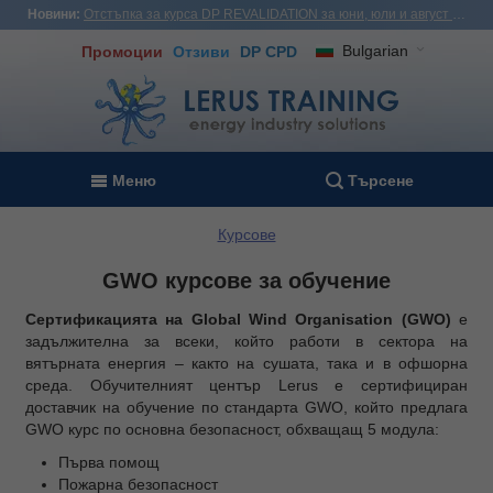
Новини:
Отстъпка за курса DP REVALIDATION за юни, юли и август - USD1,000! Виетнам, Турция, Малайзия
Bulgarian
Промоции
Отзиви
DP CPD
Меню
Търсене
Курсове
GWO курсове за обучение
Сертификацията на Global Wind Organisation (GWO)
е
задължителна за всеки, който работи в сектора на
вятърната енергия – както на сушата, така и в офшорна
среда. Обучителният център Lerus е сертифициран
доставчик на обучение по стандарта GWO, който предлага
GWO курс по основна безопасност, обхващащ 5 модула:
Първа помощ
Пожарна безопасност