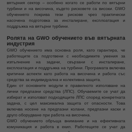
вятърния сектор – особено когато се работи по вятърни
турбини и на височина, където рисковете са високи. GWO
обучението покрива тези рискове чрез практически
насочена подготовка за инсталиране, експлоатация и
поддръжка на вятърни турбини.
Ролята на GWO обучението във вятърната
индустрия
GWO обучението има основна роля, като гарантира, че
работещите са подготвени с необходимите умения за
изпълнение на задачи, свързани с инсталиране,
експлоатация и поддръжка на турбини. Програмата включва
критични аспекти като работа на височина и работа със
средства за индивидуална и колективна защита.
Един от основните модули е правилното използване на
лични предпазни средства (ЛПС). Обучаемите се учат да
избират и използват подходящите ЛПС според конкретната
задача, с цел максимална защита от опасности. Това
включва носене на предпазни колани, предпазни каски и
друго оборудване при работа на височина.
GWO обучението обръща внимание и на ефективната
комуникация и работа в екип. Работещите се учат да