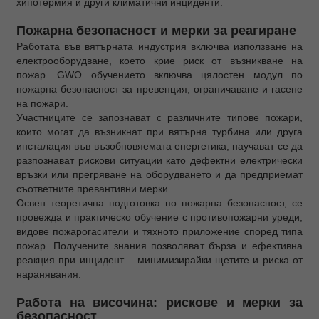
хипотермия и други климатични инциденти.
Пожарна безопасност и мерки за реагиране
Работата във вятърната индустрия включва използване на
електрооборудване, което крие риск от възникване на
пожар. GWO обучението включва цялостен модул по
пожарна безопасност за превенция, ограничаване и гасене
на пожари.
Участниците се запознават с различните типове пожари,
които могат да възникнат при вятърна турбина или друга
инсталация във възобновяемата енергетика, научават се да
разпознават рискови ситуации като дефектни електрически
връзки или прегряване на оборудването и да предприемат
съответните превантивни мерки.
Освен теоретична подготовка по пожарна безопасност, се
провежда и практическо обучение с противопожарни уреди,
видове пожарогасители и тяхното приложение според типа
пожар. Получените знания позволяват бърза и ефективна
реакция при инцидент – минимизирайки щетите и риска от
наранявания.
Работа на височина: рискове и мерки за
безопасност