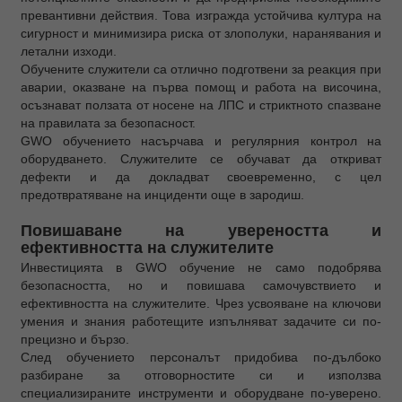
превантивни действия. Това изгражда устойчива култура на
сигурност и минимизира риска от злополуки, наранявания и
летални изходи.
Обучените служители са отлично подготвени за реакция при
аварии, оказване на първа помощ и работа на височина,
осъзнават ползата от носене на ЛПС и стриктното спазване
на правилата за безопасност.
GWO обучението насърчава и регулярния контрол на
оборудването. Служителите се обучават да откриват
дефекти и да докладват своевременно, с цел
предотвратяване на инциденти още в зародиш.
Повишаване на увереността и
ефективността на служителите
Инвестицията в GWO обучение не само подобрява
безопасността, но и повишава самочувствието и
ефективността на служителите. Чрез усвояване на ключови
умения и знания работещите изпълняват задачите си по-
прецизно и бързо.
След обучението персоналът придобива по-дълбоко
разбиране за отговорностите си и използва
специализираните инструменти и оборудване по-уверено.