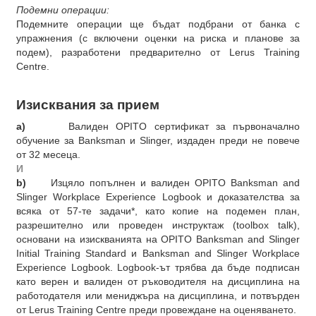
Подемни операции:
Подемните операции ще бъдат подбрани от банка с
упражнения (с включени оценки на риска и планове за
подем), разработени предварително от Lerus Training
Centre.
Изисквания за прием
a)
Валиден OPITO сертификат за първоначално
обучение за Banksman и Slinger, издаден преди не повече
от 32 месеца.
И
b)
Изцяло попълнен и валиден OPITO Banksman and
Slinger Workplace Experience Logbook и доказателства за
всяка от 57-те задачи*, като копие на подемен план,
разрешително или проведен инструктаж (toolbox talk),
основани на изискванията на OPITO Banksman and Slinger
Initial Training Standard и Banksman and Slinger Workplace
Experience Logbook. Logbook-ът трябва да бъде подписан
като верен и валиден от ръководителя на дисциплина на
работодателя или мениджъра на дисциплина, и потвърден
от Lerus Training Centre преди провеждане на оценяването.