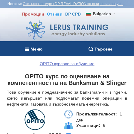
Новини:
Отстъпка за курса DP REVALIDATION за юни, юли и август - USD1,000! Виетнам, Турция, Малайзия
Bulgarian
Промоции
Отзиви
DP CPD
Меню
Търсене
OPITO курсове за обучение
OPITO курс по оценяване на
компетентността на Banksman & Slinger
Това обучение е предназначено за banksman-и и slinger-и,
които извършват или подпомагат подемни операции в
нефтената, газовата и възобновяемата енергетика.
Продължителност:
1
ден
Участници:
6