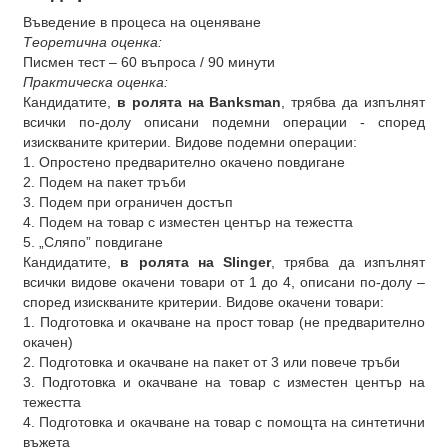
Въведение в процеса на оценяване
Теоретична оценка:
Писмен тест – 60 въпроса / 90 минути
Практическа оценка:
Кандидатите,
в ролята на Banksman
, трябва да изпълнят
всички по-долу описани подемни операции - според
изискваните критерии. Видове подемни операции:
1. Опростено предварително окачено повдигане
2. Подем на пакет тръби
3. Подем при ограничен достъп
4. Подем на товар с изместен център на тежестта
5. „Сляпо” повдигане
Кандидатите,
в ролята на Slinger
, трябва да изпълнят
всички видове окачени товари от 1 до 4, описани по-долу –
според изискваните критерии. Видове окачени товари:
1. Подготовка и окачване на прост товар (не предварително
окачен)
2. Подготовка и окачване на пакет от 3 или повече тръби
3. Подготовка и окачване на товар с изместен център на
тежестта
4. Подготовка и окачване на товар с помощта на синтетични
въжета