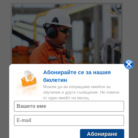
Абонирайте се за нашия
бюлетин
Можем да ви изпращаме имейли за
обучения и други съобщения. Не повече
КУРСОВЕ ЗА ЗАПОЗНАВАНЕ С
от един имейл на месец.
ОФШОРНАТА ИНДУСТРИЯ –
ВИЕТНАМ
Lerus предоставя специализирано обучение за
работници и кандидати с опит в офшорна среда.
Повече →
Абониране