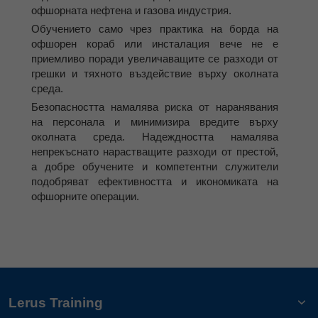
офшорната нефтена и газова индустрия.
Обучението само чрез практика на борда на
офшорен кораб или инсталация вече не е
приемливо поради увеличаващите се разходи от
грешки и тяхното въздействие върху околната
среда.
Безопасността намалява риска от наранявания
на персонала и минимизира вредите върху
околната среда. Надеждността намалява
непрекъснато нарастващите разходи от престой,
а добре обучените и компетентни служители
подобряват ефективността и икономиката на
офшорните операции.
Lerus Training