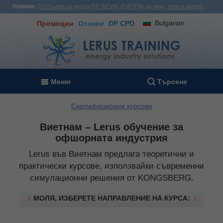
Новини:
Отстъпка за курса DP REVALIDATION за юни, юли и август - USD1,000! Виетнам, Турция, Малайзия
Bulgarian
Промоции
Отзиви
DP CPD
Меню
Търсене
Сертифицирани курсове
Виетнам – Lerus обучение за
офшорната индустрия
Lerus във Виетнам предлага теоретични и
практически курсове, използвайки съвременни
симулационни решения от KONGSBERG.
↓
МОЛЯ, ИЗБЕРЕТЕ НАПРАВЛЕНИЕ НА КУРСА:
↓