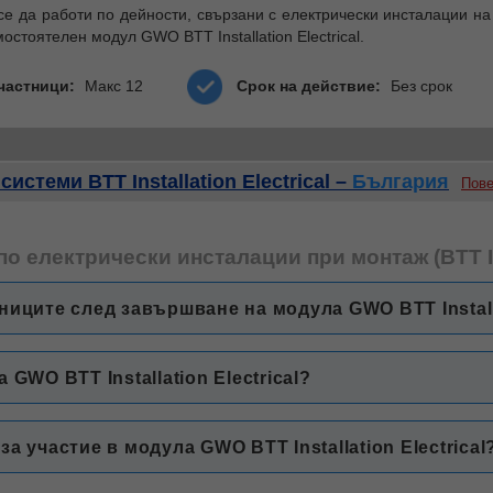
се да работи по дейности, свързани с електрически инсталации на
стоятелен модул GWO BTT Installation Electrical.
частници:
Макс 12
Срок на действие:
Без срок
стеми BTT Installation Electrical –
България
Пов
о електрически инсталации при монтаж (BTT Inst
иците след завършване на модула GWO BTT Installa
GWO BTT Installation Electrical?
 участие в модула GWO BTT Installation Electrical