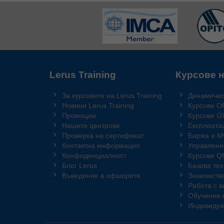
Lerus Training
Курсове н
За курсовете на Lerus Training
Динамичес
Новини Lerus Training
Курсове O
Промоции
Курсове 
Нашите центрове
Експлоата
Проверка на сертификат
Баржа и 
Контактна информация
Управлени
Конфиденциалност
Курсове 
Блог Lerus
Базова те
Въведение в офшорите
Знакомств
Работа с 
Обучение 
Индивидуа