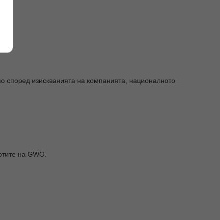
о според изискванията на компанията, националното
артите на GWO.