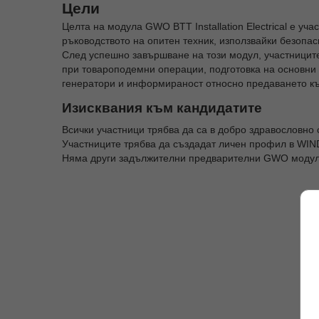
Цели
Целта на модула GWO BTT Installation Electrical е у
ръководството на опитен техник, използвайки безоп
След успешно завършване на този модул, участниците
при товароподемни операции, подготовка на основни
генератори и информираност относно предаването къ
Изисквания към кандидатите
Всички участници трябва да са в добро здравословно 
Участниците трябва да създадат личен профил в WIN
Няма други задължителни предварителни GWO модули 