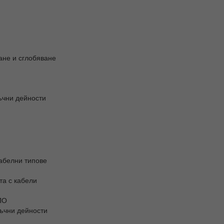
ане и сглобяване
ъчни дейности
абелни типове
та с кабели
ПО
ъчни дейности