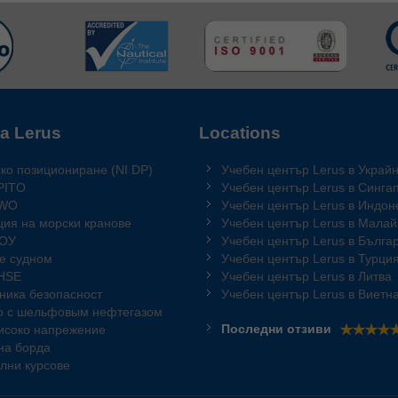
а Lerus
Locations
ко позициониране (NI DP)
Учебен център Lerus в Украй
PITO
Учебен център Lerus в Синга
GWO
Учебен център Lerus в Индон
ция на морски кранове
Учебен център Lerus в Малай
МОУ
Учебен център Lerus в Бълга
е судном
Учебен център Lerus в Турци
QHSE
Учебен център Lerus в Литва
хника безопасност
Учебен център Lerus в Виетн
о с шельфовым нефтегазом
Последни отзиви
високо напрежение
на борда
лни курсове