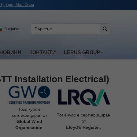
 Турция, Малайзия
Bulgarian
НОВИНИ
КОНТАКТИ
LERUS GROUP
Installation Electrical)
Този курс е
Този курс е сертифициран
сертифициран от
от
Global Wind
Lloyd's Register
.
Organisation
.