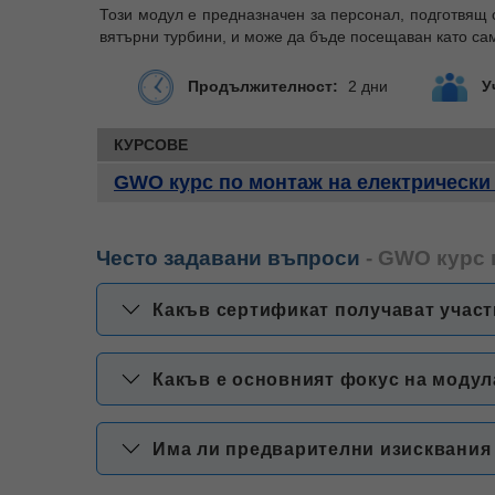
Този модул е предназначен за персонал, подготвящ 
вятърни турбини, и може да бъде посещаван като само
Продължителност:
2 дни
У
КУРСОВЕ
GWO курс по монтаж на електрически си
Често задавани въпроси
- GWO курс п
Какъв сертификат получават участн
Какъв е основният фокус на модула 
Има ли предварителни изисквания за