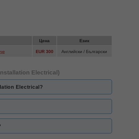
Цена
Език
EUR 300
Английски / Български
ече
allation Electrical)
tion Electrical?
?