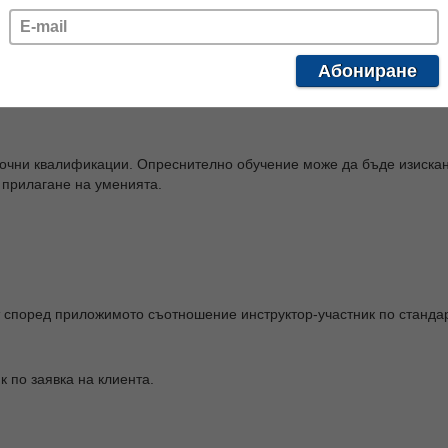
Абониране
l Training на Global Wind Organisation (GWO).
очни квалификации. Опреснително обучение може да бъде изискан
 прилагане на уменията.
ат според приложимото съотношение инструктор-участник по станд
к по заявка на клиента.