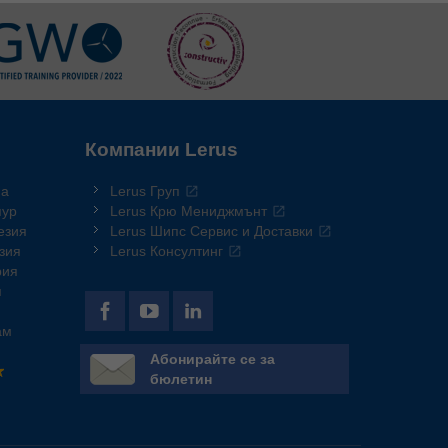
Компании Lerus
на
Lerus Груп
пур
Lerus Крю Мениджмънт
езия
Lerus Шипс Сервис и Доставки
зия
Lerus Консултинг
рия
я
ам
Абонирайте се за
бюлетин