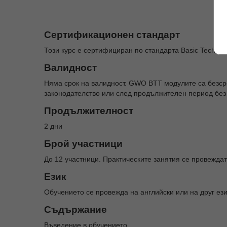
Сертификационен стандарт
Този курс е сертифициран по стандарта Basic Technica
Валидност
Няма срок на валидност. GWO BTT модулите са безср
законодателство или след продължителен период без
Продължителност
2 дни
Брой участници
До 12 участници. Практическите занятия се провежд
Език
Обучението се провежда на английски или на друг ези
Съдържание
Въведение в обучението