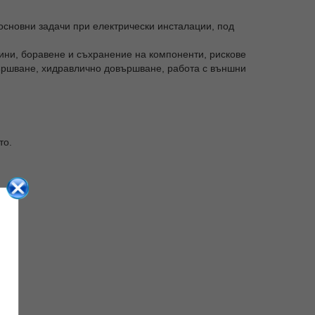
 основни задачи при електрически инсталации, под
ини, боравене и съхранение на компоненти, рискове
вършване, хидравлично довършване, работа с външни
то.