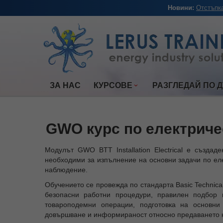
Новини:
Отстъпка
ЗА НАС
КУРСОВЕ
РАЗГЛЕДАЙ ПО 
GWO курс по електрическ
Модулът GWO BTT Installation Electrical е създад
необходими за изпълнение на основни задачи по ел
наблюдение.
Обучението се провежда по стандарта Basic Technical
безопасни работни процедури, правилен подбор
товароподемни операции, подготовка на основни 
довършване и информираност относно предаването к