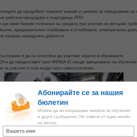
частниците да придобият нужните знания и умения за извършване на
асни работни процедури и подходящи ЛПО.
 ще имат базови познания за средата при монтаж на вятърни турб
 възли, предварително сглобяване и сглобяване, електрическо до
м пусково-наладъчни дейности.
състояние и да са способни да участват изцяло в обучението.
DA и да предоставят своя WINDA ID преди завършване на обучение
за участие в този модул като самостоятелен.
Абонирайте се за нашия
бюлетин
Можем да ви изпращаме имейли за обучения
и други съобщения. Не повече от един имейл
на месец.