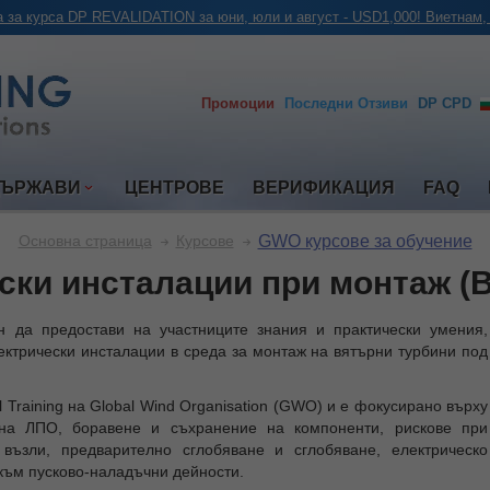
 за курса DP REVALIDATION за юни, юли и август - USD1,000! Виетнам,
Промоции
Последни
Отзиви
DP CPD
ДЪРЖАВИ
ЦЕНТРОВЕ
ВЕРИФИКАЦИЯ
FAQ
GWO курсове за обучение
Основна страница
Курсове
и инсталации при монтаж (BTT 
ен да предостави на участниците знания и практически умения,
ектрически инсталации в среда за монтаж на вятърни турбини под
 Training на Global Wind Organisation (GWO) и е фокусирано върху
 на ЛПО, боравене и съхранение на компоненти, рискове при
възли, предварително сглобяване и сглобяване, електрическо
ъм пусково-наладъчни дейности.