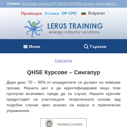
Новини:
Отстъпка за курса DP REVALIDATION за юни, юли и август - USD1,000! Виетнам, Турция, Малайзия
Bulgarian
Промоции
Отзиви
DP CPD
Меню
Търсене
Сингапур
QHSE Курсове – Сингапур
Дори днес 70 – 90% от инцидентите се дължат на човешка
грешка. Нашата цел е да идентифицираме защо тези
пропуски възникват, преди да се случат. Нашите курсове
предоставят на участниците теоретичната основа зад
подобни случаи чрез анализ на казуси и практически
упражнения.