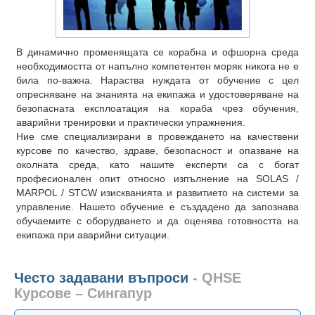
В динамично променящата се корабна и офшорна среда
необходимостта от напълно компетентен моряк никога не е
била по-важна. Нараства нуждата от обучение с цел
опресняване на знанията на екипажа и удостоверяване на
безопасната експлоатация на кораба чрез обучения,
аварийни тренировки и практически упражнения.
Ние сме специализирани в провеждането на качествени
курсове по качество, здраве, безопасност и опазване на
околната среда, като нашите експерти са с богат
професионален опит относно изпълнение на SOLAS /
MARPOL / STCW изискванията и развитието на системи за
управление. Нашето обучение е създадено да запознава
обучаемите с оборудването и да оценява готовността на
екипажа при аварийни ситуации.
Често задавани въпроси
- QHSE
Курсове – Сингапур